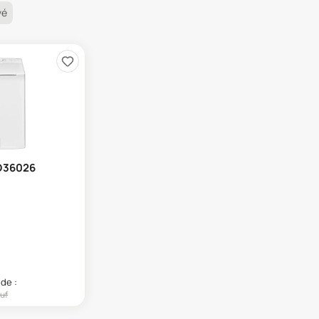
vé
D36026
 de :
uf