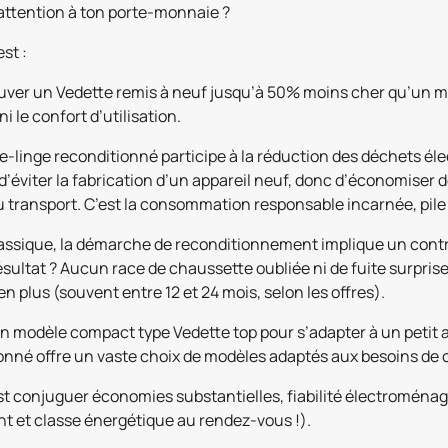
attention à ton porte-monnaie ?
st :
trouver un Vedette remis à neuf jusqu’à 50% moins cher qu’un m
i le confort d’utilisation.
ave-linge reconditionné participe à la réduction des déchets é
viter la fabrication d’un appareil neuf, donc d’économiser de l
u transport. C’est la consommation responsable incarnée, pile 
n classique, la démarche de reconditionnement implique un con
sultat ? Aucun race de chaussette oubliée ni de fuite surprise 
en plus (souvent entre 12 et 24 mois, selon les offres).
n modèle compact type Vedette top pour s’adapter à un petit 
tionné offre un vaste choix de modèles adaptés aux besoins de
est conjuguer économies substantielles, fiabilité électromé
ent et classe énergétique au rendez-vous !).