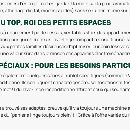
 économies d’énergie tout en gardant la main sur la programmat
é, affichage digital, modes rapides) sans se ruiner, même sur 
DU TOP, ROI DES PETITS ESPACES
s à chargement par le dessus, véritables stars des apparteme
ection pour qui cherche un lave-linge compact reconditionné, 
aux petites familles désireuses d'optimiser leur coin lessive s
ont une valeur sûre dans le monde des appareils électroménage
PÉCIAUX : POUR LES BESOINS PARTIC
 également quelques séries à hublot spécifiques (comme le V
itionné. Ils conjuguent capacité généreuse, fonctionnalités s
 de mot !) du lave-linge reconditionné attirent ceux qui souhait
trouvé ses adeptes, preuve qu’il y a toujours une machine à 
du "panier à linge toujours plein") ! Grâce à l’offre variée du