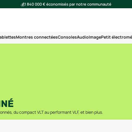
💰
1 840 000 € économisés par notre communauté
🌍
Ensemble, nous avons évité l'émission de 293 tonnes de CO₂
ablettes
Montres connectées
Consoles
Audio
Image
Petit électrom
NNÉ
onnés, du compact VLT au performant VLF, et bien plus.