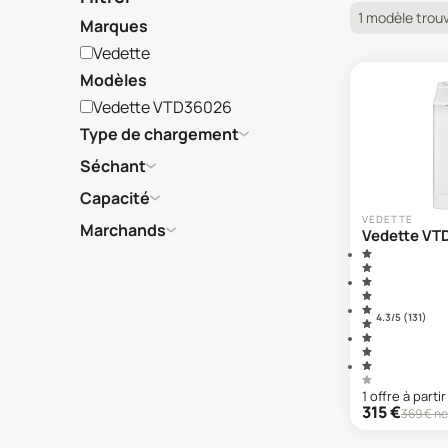
1 modèle trou
Marques
Vedette
Modèles
Vedette VTD36026
Type de chargement
Séchant
Capacité
VEDETTE
Marchands
Vedette VT
4.3
/5 (
131
)
1
offre
à partir
315
€
369
€ ne