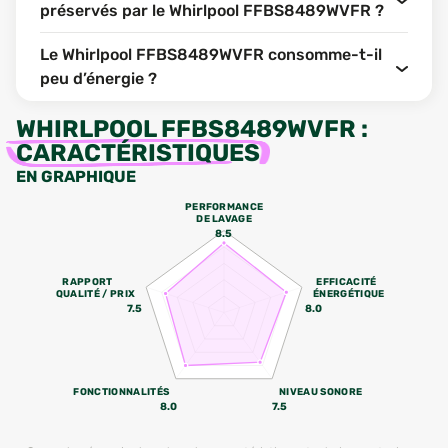
préservés par le Whirlpool FFBS8489WVFR ?
Le Whirlpool FFBS8489WVFR consomme-t-il
peu d’énergie ?
WHIRLPOOL FFBS8489WVFR
:
CARACTÉRISTIQUES
EN GRAPHIQUE
PERFORMANCE
DE LAVAGE
8.5
RAPPORT
EFFICACITÉ
QUALITÉ / PRIX
ÉNERGÉTIQUE
7.5
8.0
FONCTIONNALITÉS
NIVEAU SONORE
8.0
7.5