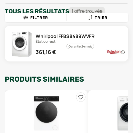
TOUS LES RÉSULTATS
1
offre
trouvée
FILTRER
TRIER
Whirlpool FFBS8489WVFR
État correct
Garantie 24 mois
361,16
€
PRODUITS SIMILAIRES