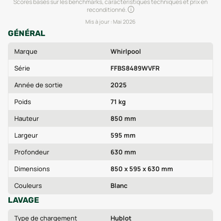
Scores basés sur les benchmarks, caractéristiques techniques et prix en
reconditionné.
Mis à jour :
Mai 2026
GÉNÉRAL
Marque
Whirlpool
Série
FFBS8489WVFR
Année de sortie
2025
Poids
71 kg
Hauteur
850 mm
Largeur
595 mm
Profondeur
630 mm
Dimensions
850 x 595 x 630 mm
Couleurs
Blanc
LAVAGE
Type de chargement
Hublot