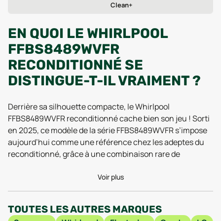
Clean+
EN QUOI LE WHIRLPOOL
FFBS8489WVFR
RECONDITIONNÉ SE
DISTINGUE-T-IL VRAIMENT ?
Derrière sa silhouette compacte, le Whirlpool
FFBS8489WVFR reconditionné cache bien son jeu ! Sorti
en 2025, ce modèle de la série FFBS8489WVFR s’impose
aujourd’hui comme une référence chez les adeptes du
reconditionné, grâce à une combinaison rare de
robustesse et d’intelligence technologique. Son format,
à la fois pratique et généreux (tout juste 595 mm de large
Voir plus
pour une profondeur de 630 mm), se glisse aisément
dans la plupart des espaces de vie, tout en offrant une
TOUTES LES AUTRES MARQUES
capacité de lavage qui répond sans problème aux