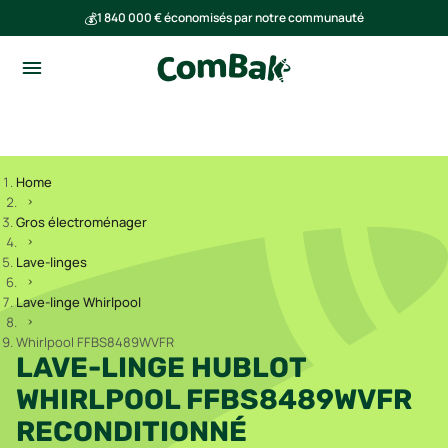
💰
1 840 000 € économisés par notre communauté
🌍
Ensemble, nous avons évité l'émission de 293 tonnes de CO₂
Home
Gros électroménager
Lave-linges
Lave-linge Whirlpool
Whirlpool FFBS8489WVFR
LAVE-LINGE HUBLOT
WHIRLPOOL FFBS8489WVFR
RECONDITIONNÉ