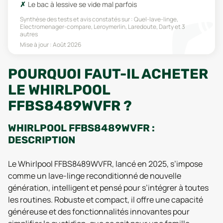
Le bac à lessive se vide mal parfois
Synthèse des tests et avis constatés sur :
Quel-lave-linge,
Electromenager-compare, Leroymerlin, Laredoute, Darty
et 3
autres
Mise à jour :
Août 2026
POURQUOI FAUT-IL ACHETER
LE WHIRLPOOL
FFBS8489WVFR ?
WHIRLPOOL FFBS8489WVFR :
DESCRIPTION
Le Whirlpool FFBS8489WVFR, lancé en 2025, s’impose
comme un lave-linge reconditionné de nouvelle
génération, intelligent et pensé pour s’intégrer à toutes
les routines. Robuste et compact, il offre une capacité
généreuse et des fonctionnalités innovantes pour