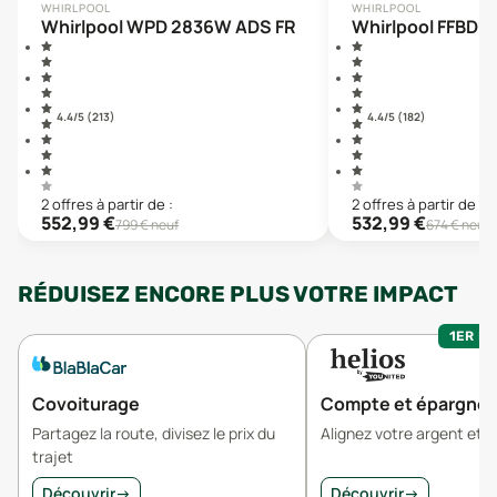
WHIRLPOOL
WHIRLPOOL
Whirlpool WPD 2836W ADS FR
Whirlpool FFBD1
4.4
/5 (
213
)
4.4
/5 (
182
)
2
offre
s
à partir de :
2
offre
s
à partir de :
552,99
€
532,99
€
799
€ neuf
674
€ neuf
RÉDUISEZ ENCORE PLUS VOTRE IMPACT
1ER MO
Covoiturage
Compte et épargne
Partagez la route, divisez le prix du
Alignez votre argent et v
trajet
Découvrir
→
Découvrir
→