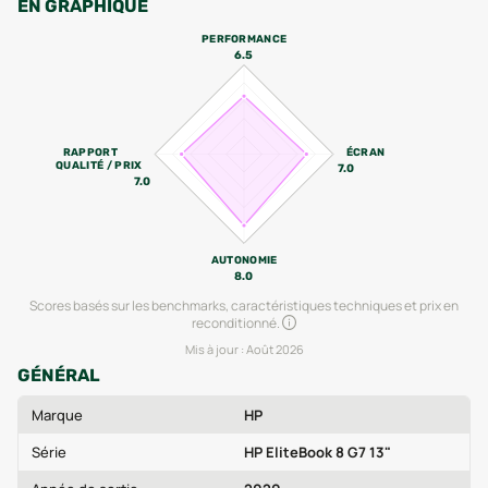
EN GRAPHIQUE
PERFORMANCE
6.5
RAPPORT
ÉCRAN
QUALITÉ / PRIX
7.0
7.0
AUTONOMIE
8.0
Scores basés sur les benchmarks, caractéristiques techniques et prix en
reconditionné.
Mis à jour :
Août 2026
GÉNÉRAL
Marque
HP
Série
HP EliteBook 8 G7 13"