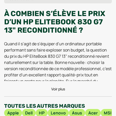
À COMBIEN S’ÉLÈVE LE PRIX
D’UN HP ELITEBOOK 830 G7
13" RECONDITIONNÉ ?
Quand il s’agit de s’équiper d’un ordinateur portable
performant sans faire exploser son budget, la question
du prix du HP EliteBook 830 G7 13" reconditionné revient
naturellement sur la table. Bonne nouvelle : choisir la
version reconditionnée de ce modèle professionnel, c’est
profiter d’un excellent rapport qualité-prix tout en
faisant un geste pour la planète. Sur le marché du
reconditionné, on trouve couramment des propositions
Voir plus
attractives, avec des tarifs qui oscillent entre 290€ et
399€, parfois même autour de 329,00€ selon l’état, la
TOUTES LES AUTRES MARQUES
configuration ou les accessoires inclus. Ces variations
de prix s’expliquent par la diversité des grades de
Apple
Dell
HP
Lenovo
Asus
Acer
MSI