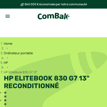
💰
1 840 000 € économisés par notre communauté
🌍
Ensemble, nous avons évité l'émission de 293 tonnes de CO₂
Home
Ordinateur portable
HP
HP EliteBook 830 G7 13"
HP ELITEBOOK 830 G7 13"
RECONDITIONNÉ