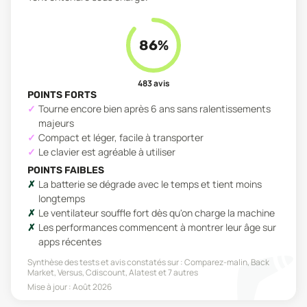
86
%
483
avis
POINTS FORTS
Tourne encore bien après 6 ans sans ralentissements
majeurs
Compact et léger, facile à transporter
Le clavier est agréable à utiliser
POINTS FAIBLES
La batterie se dégrade avec le temps et tient moins
longtemps
Le ventilateur souffle fort dès qu'on charge la machine
Les performances commencent à montrer leur âge sur
apps récentes
Synthèse des tests et avis constatés sur :
Comparez-malin, Back
Market, Versus, Cdiscount, Alatest
et 7 autres
Mise à jour :
Août 2026