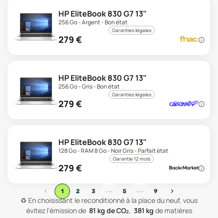
HP EliteBook 830 G7 13"
256 Go - Argent - Bon état
Garanties légales
279
€
HP EliteBook 830 G7 13"
256 Go - Gris - Bon état
Garanties légales
279
€
HP EliteBook 830 G7 13"
128 Go - RAM 8 Go - Noir Gris - Parfait état
Garantie 12 mois
279
€
...
...
‹
›
1
2
3
5
9
♻️
En choisissant le reconditionné à la place du neuf, vous
évitez l'émission de
81
kg de CO₂
,
381
kg
de matières