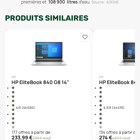
premières
et
108 900
litres
d'eau
.
Source : ADEME
PRODUITS SIMILAIRES
HP
HP
HP EliteBook 840 G8 14"
HP EliteBook 840
4
/5 (
44 020
)
4.3
/5 (
44 470
)
177
offre
s
à partir de :
134
offre
s
à partir de 
233,99
€
274
€
399
€ neuf
439
€ neuf