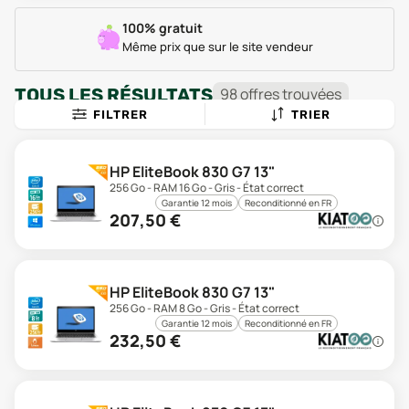
100% gratuit
Même prix que sur le site vendeur
TOUS LES RÉSULTATS
98
offre
s
trouvée
s
FILTRER
TRIER
HP EliteBook 830 G7 13"
256 Go - RAM 16 Go - Gris - État correct
Garantie 12 mois
Reconditionné en FR
207,50
€
HP EliteBook 830 G7 13"
256 Go - RAM 8 Go - Gris - État correct
Garantie 12 mois
Reconditionné en FR
232,50
€