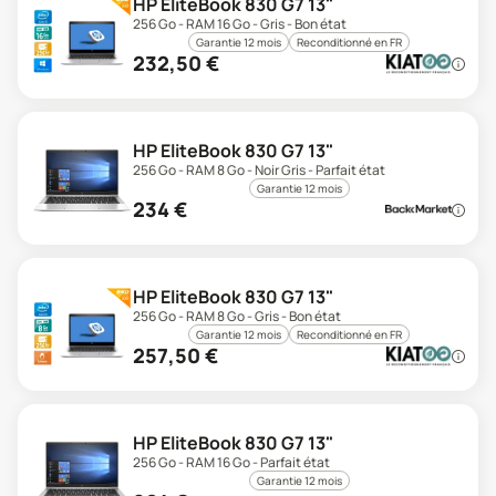
HP EliteBook 830 G7 13"
256 Go - RAM 16 Go - Gris - Bon état
Garantie 12 mois
Reconditionné en FR
232,50
€
HP EliteBook 830 G7 13"
256 Go - RAM 8 Go - Noir Gris - Parfait état
Garantie 12 mois
234
€
HP EliteBook 830 G7 13"
256 Go - RAM 8 Go - Gris - Bon état
Garantie 12 mois
Reconditionné en FR
257,50
€
HP EliteBook 830 G7 13"
256 Go - RAM 16 Go - Parfait état
Garantie 12 mois