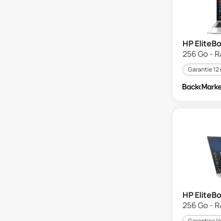
HP EliteB
256 Go - R
Garantie 12
HP EliteB
256 Go - 
Garanties l