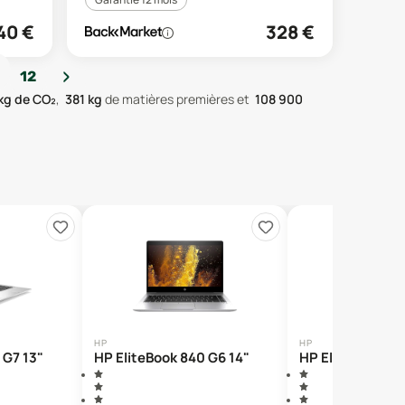
40
€
328
€
›
12
kg de CO₂
,
381
kg
de matières premières
et
108 900
HP
HP
 G7 13"
HP EliteBook 840 G6 14"
HP EliteBook 84