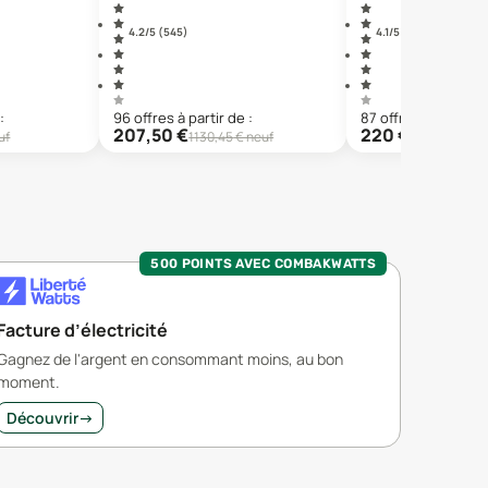
4.2
/5 (
545
)
4.1
/5 (
1 306
)
:
96
offre
s
à partir de :
87
offre
s
à partir de
207,50
€
220
€
uf
1130,45
€ neuf
999
€ neuf
500 POINTS AVEC COMBAKWATTS
Facture d’électricité
Gagnez de l'argent en consommant moins, au bon
moment.
Découvrir
→