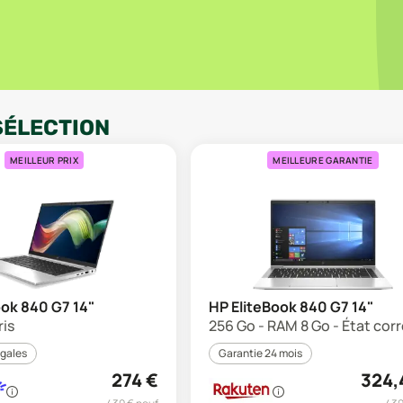
SÉLECTION
MEILLEUR PRIX
MEILLEURE GARANTIE
ook 840 G7 14"
HP EliteBook 840 G7 14"
ris
256 Go - RAM 8 Go - État cor
égales
Garantie 24 mois
274
€
324,