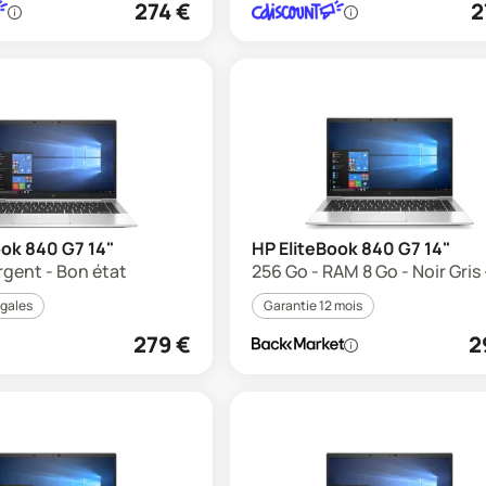
274
€
2
ook 840 G7 14"
HP EliteBook 840 G7 14"
rgent - Bon état
256 Go - RAM 8 Go - Noir Gris 
égales
Garantie 12 mois
279
€
2