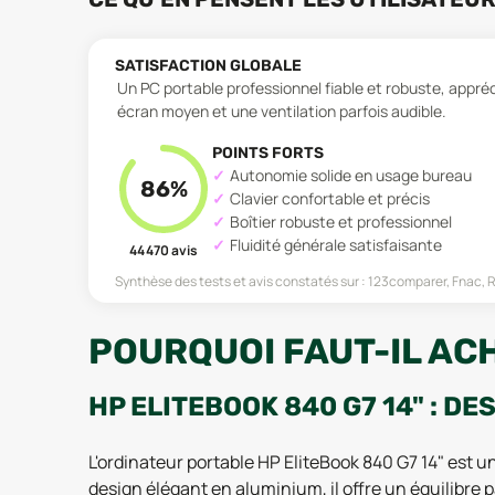
SATISFACTION GLOBALE
Un PC portable professionnel fiable et robuste, appré
écran moyen et une ventilation parfois audible.
POINTS FORTS
Autonomie solide en usage bureau
86
%
Clavier confortable et précis
Boîtier robuste et professionnel
Fluidité générale satisfaisante
44 470
avis
Synthèse des tests et avis constatés sur :
123comparer, Fnac, R
POURQUOI FAUT-IL ACH
HP ELITEBOOK 840 G7 14" : DE
L'ordinateur portable HP EliteBook 840 G7 14" est 
design élégant en aluminium, il offre un équilibre 