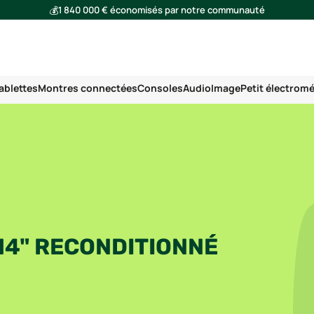
💰
1 840 000 € économisés par notre communauté
🌍
Ensemble, nous avons évité l'émission de 293 tonnes de CO₂
ablettes
Montres connectées
Consoles
Audio
Image
Petit électrom
14" RECONDITIONNÉ