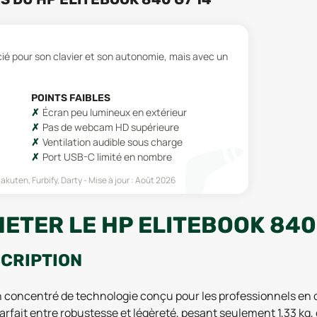
cié pour son clavier et son autonomie, mais avec un
POINTS FAIBLES
Écran peu lumineux en extérieur
Pas de webcam HD supérieure
Ventilation audible sous charge
Port USB-C limité en nombre
akuten, Furbify, Darty
Mise à jour :
Août 2026
ETER LE HP ELITEBOOK 840 
SCRIPTION
un concentré de technologie conçu pour les professionnels en
parfait entre robustesse et légèreté, pesant seulement 1,33 kg,