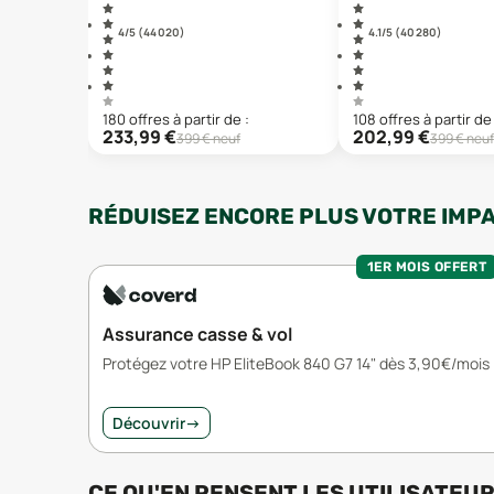
4
/5 (
44 020
)
4.1
/5 (
40 280
)
180
offre
s
à partir de :
108
offre
s
à partir de 
233,99
€
202,99
€
399
€ neuf
399
€ neuf
RÉDUISEZ ENCORE PLUS VOTRE IMP
1ER MOIS OFFERT
Assurance casse & vol
Protégez votre HP EliteBook 840 G7 14" dès 3,90€/mois
Découvrir
→
CE QU'EN PENSENT LES UTILISATEU