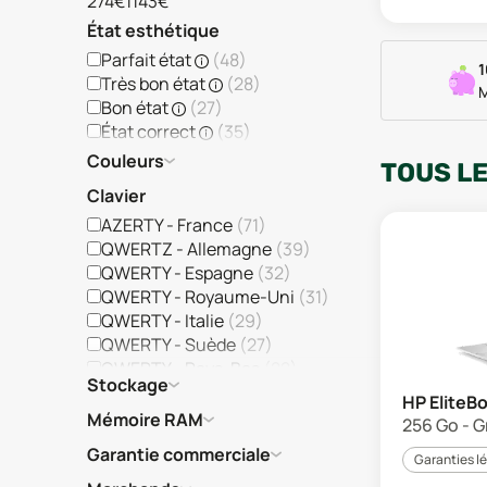
274€
1143€
État esthétique
Parfait état
(
48
)
1
Très bon état
(
28
)
M
Bon état
(
27
)
État correct
(
35
)
Couleurs
TOUS L
Clavier
AZERTY - France
(
71
)
QWERTZ - Allemagne
(
39
)
QWERTY - Espagne
(
32
)
QWERTY - Royaume-Uni
(
31
)
QWERTY - Italie
(
29
)
QWERTY - Suède
(
27
)
QWERTY - Pays-Bas
(
22
)
Stockage
QWERTY - Portugal
(
21
)
HP EliteB
QWERTY - Grèce
(
13
)
Mémoire RAM
256 Go - G
QWERTY - Finlande
(
11
)
Garantie commerciale
Garanties l
AZERTY
(
3
)