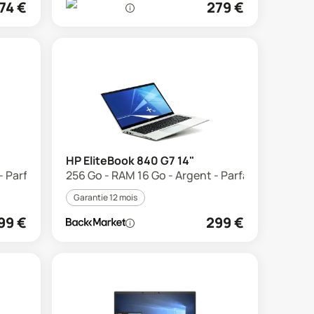
74
€
279
€
HP EliteBook 840 G7 14"
- Parfait état
256 Go - RAM 16 Go - Argent - Parfait état
Garantie 12 mois
99
€
299
€