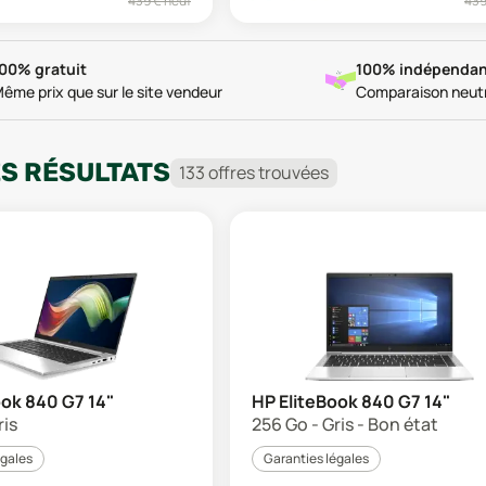
439
€ neuf
43
00% gratuit
100% indépendan
ême prix que sur le site vendeur
Comparaison neut
ES RÉSULTATS
133
offre
s
trouvée
s
ook 840 G7 14"
HP EliteBook 840 G7 14"
ris
256 Go - Gris - Bon état
égales
Garanties légales