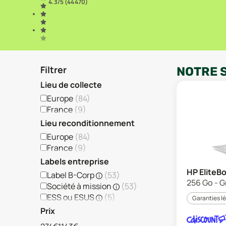
4.3
/5 (
44 470
)
Filtrer
NOTRE 
Lieu de collecte
Europe
(
84
)
France
(
9
)
Lieu reconditionnement
Europe
(
84
)
France
(
9
)
Labels entreprise
HP EliteB
Label B-Corp
(
53
)
256 Go - G
Société à mission
(
53
)
ESS ou ESUS
(
5
)
Garanties l
Prix