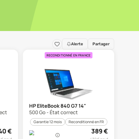
Alerte
Partager
RECONDITIONNÉ EN FRANCE
HP EliteBook 840 G7 14"
rect
500 Go - État correct
Garantie 12 mois
Reconditionné en FR
40
€
389
€