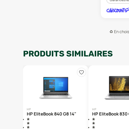
♻️
En chois
PRODUITS SIMILAIRES
HP
HP
HP EliteBook 840 G8 14"
HP EliteBook 830 