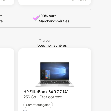
9
€ neuf
439
€ neuf
t
100% sûrs
re
Marchands vérifiés
Trier par
Les moins chères
HP EliteBook 840 G7 14"
256 Go - État correct
Garanties légales