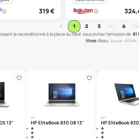
319
€
324,
...
...
‹
1
2
3
6
issant le reconditionné à la place du neuf, vous évitez l'émission de
81
litres
d'eau
.
Source : ADEME
HP
HP
G5 13"
HP EliteBook 830 G8 13"
HP EliteBook 830