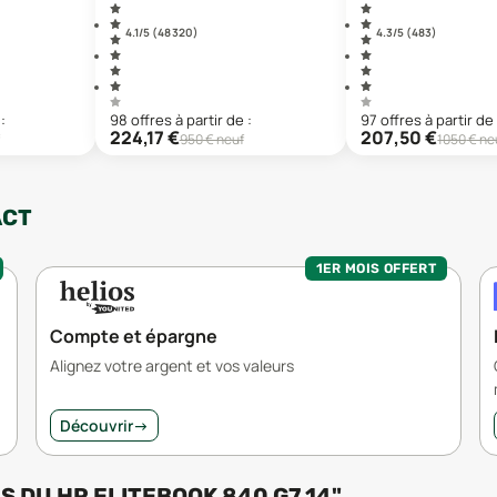
4.1
/5 (
48 320
)
4.3
/5 (
483
)
:
98
offre
s
à partir de :
97
offre
s
à partir de 
224,17
€
207,50
€
950
€ neuf
1050
€ ne
ACT
1ER MOIS OFFERT
Compte et épargne
Alignez votre argent et vos valeurs
Découvrir
→
RS
DU
HP ELITEBOOK 840 G7 14"