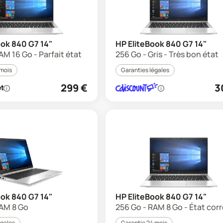
ook 840 G7 14"
HP EliteBook 840 G7 14"
AM 16 Go - Parfait état
256 Go - Gris - Très bon état
 mois
Garanties légales
299
€
3
ook 840 G7 14"
HP EliteBook 840 G7 14"
RAM 8 Go
256 Go - RAM 8 Go - État cor
égales
Garantie 24 mois