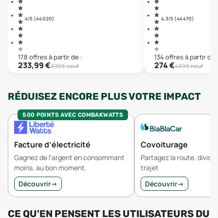
4
/5 (
44 020
)
4.3
/5 (
44 470
)
178
offre
s
à partir de :
134
offre
s
à partir de 
233,99
€
274
€
399
€ neuf
439
€ neuf
RÉDUISEZ ENCORE PLUS VOTRE IMPACT
500 POINTS AVEC COMBAKWATTS
Facture d’électricité
Covoiturage
Gagnez de l'argent en consommant
Partagez la route, divisez
moins, au bon moment.
trajet
Découvrir
→
Découvrir
→
CE QU'EN PENSENT LES UTILISATEURS
DU