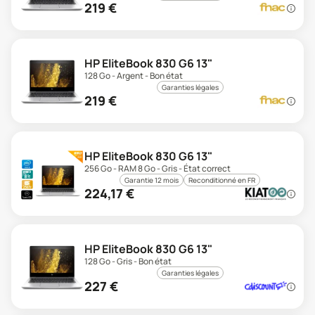
219
€
HP EliteBook 830 G6 13"
128 Go - Argent - Bon état
Garanties légales
219
€
HP EliteBook 830 G6 13"
256 Go - RAM 8 Go - Gris - État correct
Garantie 12 mois
Reconditionné en FR
224,17
€
HP EliteBook 830 G6 13"
128 Go - Gris - Bon état
Garanties légales
227
€