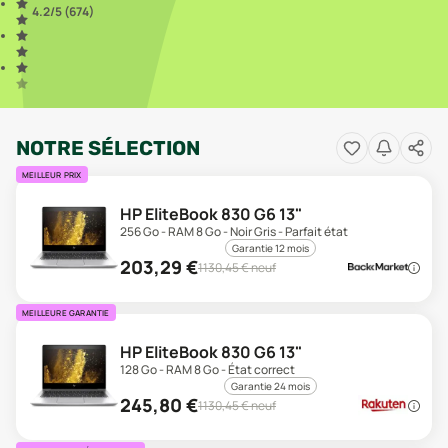
4.2
/5 (
674
)
NOTRE SÉLECTION
MEILLEUR PRIX
HP EliteBook 830 G6 13"
256 Go - RAM 8 Go - Noir Gris - Parfait état
Garantie 12 mois
203,29
€
1130,45
€ neuf
MEILLEURE GARANTIE
HP EliteBook 830 G6 13"
128 Go - RAM 8 Go - État correct
Garantie 24 mois
245,80
€
1130,45
€ neuf