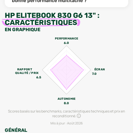
bonne performance multitâche ?
HP ELITEBOOK 830 G6 13"
:
CARACTÉRISTIQUES
EN GRAPHIQUE
PERFORMANCE
6.0
RAPPORT
ÉCRAN
QUALITÉ / PRIX
7.0
6.5
AUTONOMIE
8.0
Scores basés sur les benchmarks, caractéristiques techniques et prix en
reconditionné.
Mis à jour :
Août 2026
GÉNÉRAL