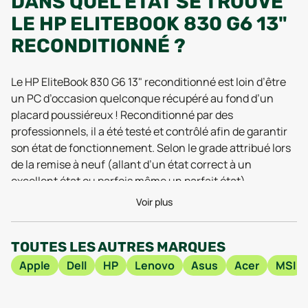
DANS QUEL ÉTAT SE TROUVE
LE HP ELITEBOOK 830 G6 13"
RECONDITIONNÉ ?
Le HP EliteBook 830 G6 13" reconditionné est loin d’être
un PC d’occasion quelconque récupéré au fond d’un
placard poussiéreux ! Reconditionné par des
professionnels, il a été testé et contrôlé afin de garantir
son état de fonctionnement. Selon le grade attribué lors
de la remise à neuf (allant d’un état correct à un
excellent état ou parfois même un parfait état),
l’ordinateur affiche des différences d'aspect esthétique,
Voir plus
mais il assure dans tous les cas des performances
fiables. La batterie, le clavier, l’écran et tous les
TOUTES LES AUTRES MARQUES
composants essentiels sont vérifiés minutieusement
pour que l’utilisateur puisse profiter d’un usage fluide,
Apple
Dell
HP
Lenovo
Asus
Acer
MSI
sans mauvaise surprise.