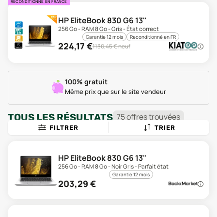
RECONDITIONNÉ EN FRANCE
HP EliteBook 830 G6 13"
256 Go - RAM 8 Go - Gris - État correct
Garantie 12 mois
Reconditionné en FR
224,17
€
1130,45
€ neuf
100% gratuit
Même prix que sur le site vendeur
TOUS LES RÉSULTATS
75
offre
s
trouvée
s
FILTRER
TRIER
HP EliteBook 830 G6 13"
256 Go - RAM 8 Go - Noir Gris - Parfait état
Garantie 12 mois
203,29
€