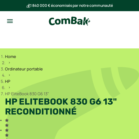
💰
1 840 000 € économisés par notre communauté
🌍
Ensemble, nous avons évité l'émission de 293 tonnes de CO₂
Home
Ordinateur portable
HP
HP EliteBook 830 G6 13"
HP ELITEBOOK 830 G6 13"
RECONDITIONNÉ