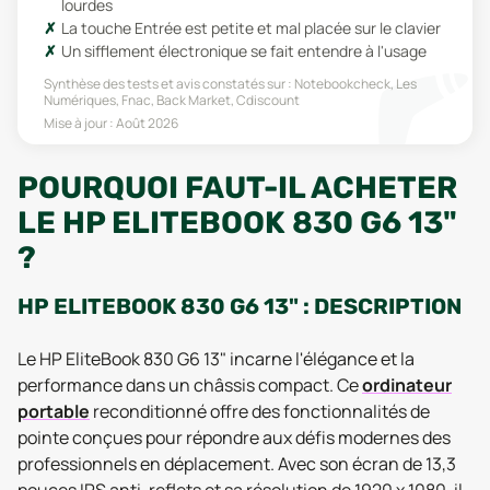
lourdes
La touche Entrée est petite et mal placée sur le clavier
Un sifflement électronique se fait entendre à l'usage
Synthèse des tests et avis constatés sur :
Notebookcheck, Les
Numériques, Fnac, Back Market, Cdiscount
Mise à jour :
Août 2026
POURQUOI FAUT-IL ACHETER
LE HP ELITEBOOK 830 G6 13"
?
HP ELITEBOOK 830 G6 13" : DESCRIPTION
Le HP EliteBook 830 G6 13" incarne l'élégance et la
performance dans un châssis compact. Ce
ordinateur
portable
reconditionné offre des fonctionnalités de
pointe conçues pour répondre aux défis modernes des
professionnels en déplacement. Avec son écran de 13,3