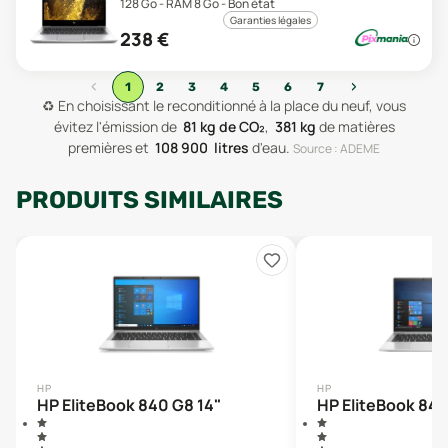
128 Go - RAM 8 Go - Bon état
Garanties légales
238
€
‹
›
1
2
3
4
5
6
7
♻️
En choisissant le reconditionné à la place du neuf, vous
évitez l'émission de
81
kg de CO₂
,
381
kg
de matières
premières
et
108 900
litres
d'eau
.
Source : ADEME
PRODUITS SIMILAIRES
HP
HP
HP EliteBook 840 G8 14"
HP EliteBook 840