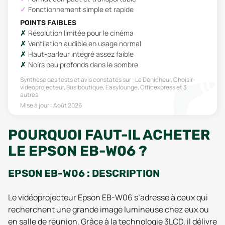
Fonctionnement simple et rapide
POINTS FAIBLES
Résolution limitée pour le cinéma
Ventilation audible en usage normal
Haut-parleur intégré assez faible
Noirs peu profonds dans le sombre
Synthèse des tests et avis constatés sur :
Le Dénicheur, Choisir-
videoprojecteur, Busiboutique, Easylounge, Officexpress
et 3
autres
Mise à jour :
Août 2026
POURQUOI FAUT-IL ACHETER
LE EPSON EB-W06 ?
EPSON EB-W06 : DESCRIPTION
Le vidéoprojecteur Epson EB-W06 s’adresse à ceux qui
recherchent une grande image lumineuse chez eux ou
en salle de réunion. Grâce à la technologie 3LCD, il délivre