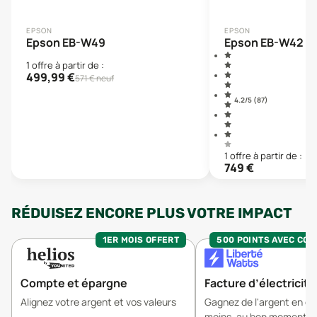
EPSON
EPSON
Epson EB-W49
Epson EB-W42
1
offre
à partir de :
499,99
€
571
€ neuf
4.2
/5 (
87
)
1
offre
à partir de :
749
€
RÉDUISEZ ENCORE PLUS VOTRE IMPACT
1ER MOIS OFFERT
500 POINTS AVEC CO
Compte et épargne
Facture d’électricité
Alignez votre argent et vos valeurs
Gagnez de l'argent en 
moins, au bon moment.