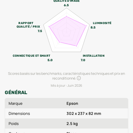
QUALITÉ D'IMAGE
6.5
RAPPORT
LUMINOSITÉ
QUALITÉ / PRIX
8.5
7.5
CONNECTIQUE ET SMART
INSTALLATION
5.0
7.0
Scores basés sur les benchmarks, caractéristiques techniques et prix en
reconditionné.
Mis à jour :
Juin 2026
GÉNÉRAL
Marque
Epson
Dimensions
302 x 237 x 82 mm
Poids
2.5 kg