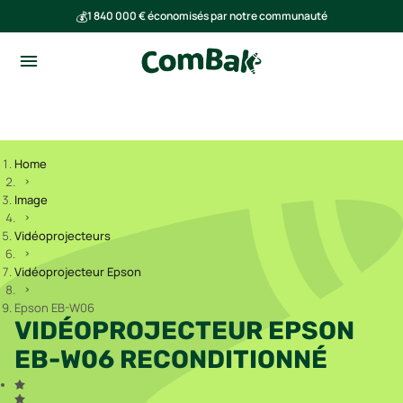
💰
1 840 000 € économisés par notre communauté
🌍
Ensemble, nous avons évité l'émission de 293 tonnes de CO₂
Home
Image
Vidéoprojecteurs
Vidéoprojecteur Epson
Epson EB-W06
VIDÉOPROJECTEUR EPSON
EB-W06 RECONDITIONNÉ