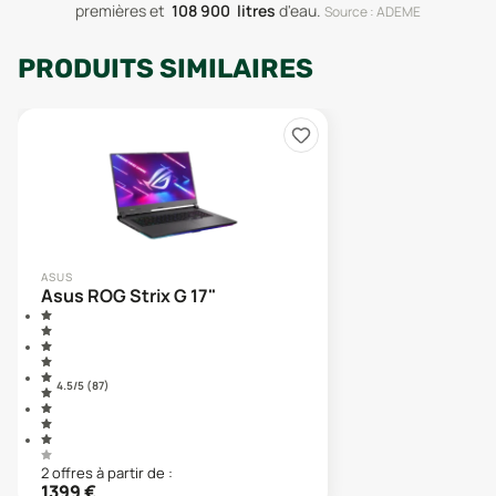
premières
et
108 900
litres
d'eau
.
Source : ADEME
PRODUITS SIMILAIRES
ASUS
Asus ROG Strix G 17"
4.5
/5 (
87
)
2
offre
s
à partir de :
1399
€