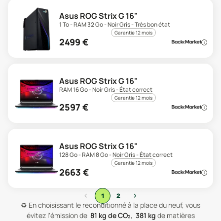
Asus ROG Strix G 16"
1 To - RAM 32 Go - Noir Gris - Très bon état
Garantie 12 mois
2499
€
Asus ROG Strix G 16"
RAM 16 Go - Noir Gris - État correct
Garantie 12 mois
2597
€
Asus ROG Strix G 16"
128 Go - RAM 8 Go - Noir Gris - État correct
Garantie 12 mois
2663
€
‹
›
1
2
♻️
En choisissant le reconditionné à la place du neuf, vous
évitez l'émission de
81
kg de CO₂
,
381
kg
de matières