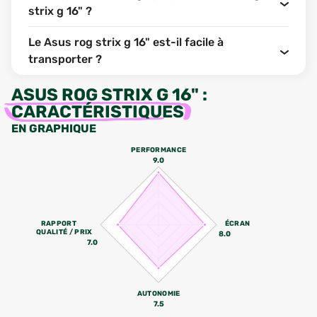
strix g 16" ?
Le Asus rog strix g 16" est-il facile à
transporter ?
ASUS ROG STRIX G 16"
:
CARACTÉRISTIQUES
EN GRAPHIQUE
PERFORMANCE
9.0
RAPPORT
ÉCRAN
QUALITÉ / PRIX
8.0
7.0
AUTONOMIE
7.5