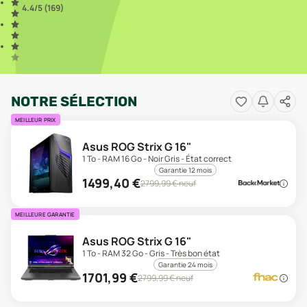
4.4
/5 (
169
)
NOTRE SÉLECTION
MEILLEUR PRIX
Asus ROG Strix G 16"
1 To - RAM 16 Go - Noir Gris - État correct
Garantie 12 mois
1499,40
€
2799,99
€ neuf
MEILLEURE GARANTIE
Asus ROG Strix G 16"
1 To - RAM 32 Go - Gris - Très bon état
Garantie 24 mois
1701,99
€
2799,99
€ neuf