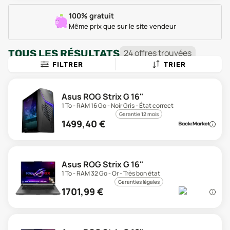
100% gratuit
Même prix que sur le site vendeur
TOUS LES RÉSULTATS
24
offre
s
trouvée
s
FILTRER
TRIER
Asus ROG Strix G 16"
1 To - RAM 16 Go - Noir Gris - État correct
Garantie 12 mois
1499,40
€
Asus ROG Strix G 16"
1 To - RAM 32 Go - Or - Très bon état
Garanties légales
1701,99
€