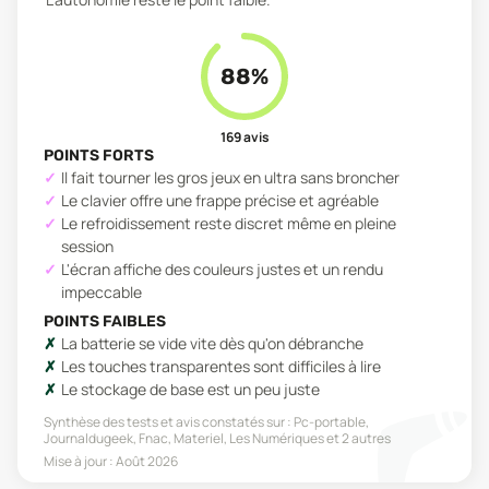
88
%
169
avis
POINTS FORTS
Il fait tourner les gros jeux en ultra sans broncher
Le clavier offre une frappe précise et agréable
Le refroidissement reste discret même en pleine
session
L'écran affiche des couleurs justes et un rendu
impeccable
POINTS FAIBLES
La batterie se vide vite dès qu'on débranche
Les touches transparentes sont difficiles à lire
Le stockage de base est un peu juste
Synthèse des tests et avis constatés sur :
Pc-portable,
Journaldugeek, Fnac, Materiel, Les Numériques
et 2 autres
Mise à jour :
Août 2026