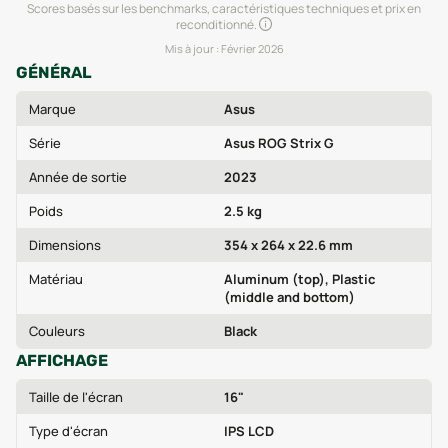
Scores basés sur les benchmarks, caractéristiques techniques et prix en
reconditionné.
Mis à jour :
Février 2026
GÉNÉRAL
Marque
Asus
Série
Asus ROG Strix G
Année de sortie
2023
Poids
2.5 kg
Dimensions
354 x 264 x 22.6 mm
Matériau
Aluminum (top), Plastic
(middle and bottom)
Couleurs
Black
AFFICHAGE
Taille de l'écran
16"
Type d'écran
IPS LCD