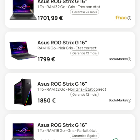
Asus ROG Strix G 16"
1 To - RAM 32 Go - Gris - Très bon état
Garantie 24 mois
1701,99
€
Asus ROG Strix G 16"
RAM 16 Go - Noir Gris - État correct
Garantie 12 mois
1799
€
Asus ROG Strix G 16"
1 To - RAM 32 Go - Noir Gris - État correct
Garantie 12 mois
1850
€
Asus ROG Strix G 16"
1 To - RAM 16 Go - Gris - Parfait état
Garanties légales