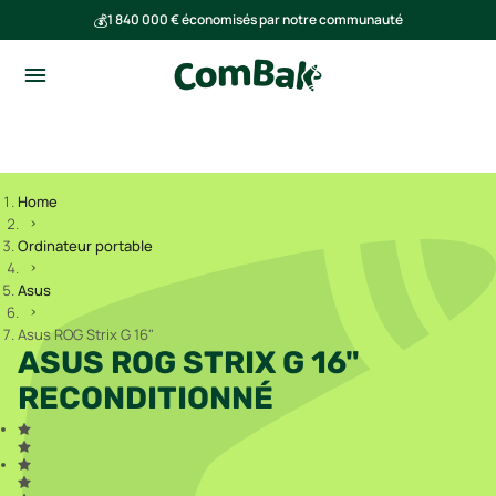
💰
1 840 000 € économisés par notre communauté
🌍
Ensemble, nous avons évité l'émission de 293 tonnes de CO₂
Home
Ordinateur portable
Asus
Asus ROG Strix G 16"
ASUS ROG STRIX G 16"
RECONDITIONNÉ