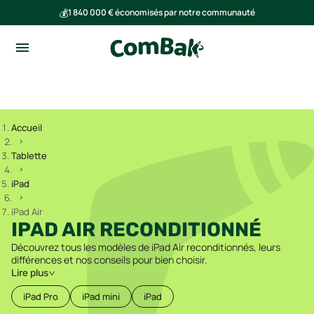
💰
1 840 000 € économisés par notre communauté
🌍
Ensemble, nous avons évité l'émission de 293 tonnes de CO₂
Accueil
Tablette
iPad
iPad Air
IPAD AIR RECONDITIONNÉ
Découvrez tous les modèles de iPad Air reconditionnés, leurs
différences et nos conseils pour bien choisir.
Lire plus
iPad Pro
iPad mini
iPad