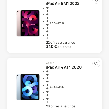
iPad Air 5 M1 2022
4.6
/5 (
8 179
)
22
offre
s
à partir de :
340
€
999
€ neuf
APPLE
iPad Air 4 A14 2020
4.5
/5 (
4 296
)
28
offre
s
à partir de :