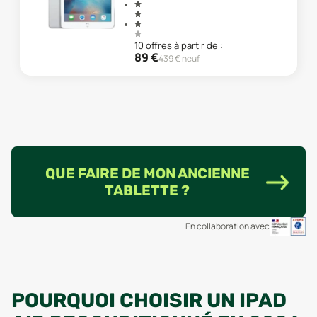
10
offre
s
à partir de :
89
€
439
€ neuf
QUE FAIRE DE MON ANCIENNE
TABLETTE ?
En collaboration avec
POURQUOI CHOISIR UN IPAD