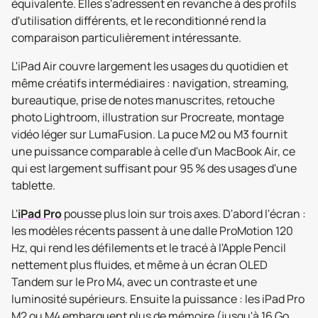
équivalente. Elles s'adressent en revanche à des profils
d'utilisation différents, et le reconditionné rend la
comparaison particulièrement intéressante.
L'iPad Air couvre largement les usages du quotidien et
même créatifs intermédiaires : navigation, streaming,
bureautique, prise de notes manuscrites, retouche
photo Lightroom, illustration sur Procreate, montage
vidéo léger sur LumaFusion. La puce M2 ou M3 fournit
une puissance comparable à celle d'un MacBook Air, ce
qui est largement suffisant pour 95 % des usages d'une
tablette.
L'
iPad Pro
pousse plus loin sur trois axes. D'abord l'écran :
les modèles récents passent à une dalle ProMotion 120
Hz, qui rend les défilements et le tracé à l'Apple Pencil
nettement plus fluides, et même à un écran OLED
Tandem sur le Pro M4, avec un contraste et une
luminosité supérieurs. Ensuite la puissance : les iPad Pro
M2 ou M4 embarquent plus de mémoire (jusqu'à 16 Go