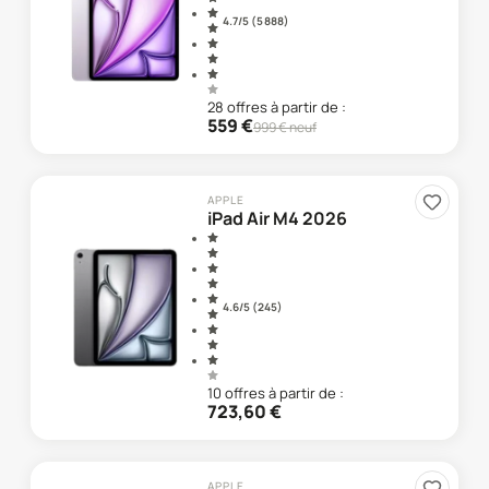
4.7
/5 (
5 888
)
28
offre
s
à partir de :
559
€
999
€ neuf
APPLE
iPad Air M4 2026
4.6
/5 (
245
)
10
offre
s
à partir de :
723,60
€
APPLE