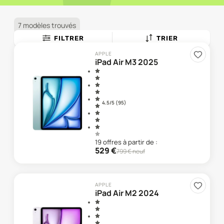
7 modèles trouvés
FILTRER
TRIER
APPLE
iPad Air M3 2025
4.5
/5 (
95
)
19
offre
s
à partir de :
529
€
799
€ neuf
APPLE
iPad Air M2 2024