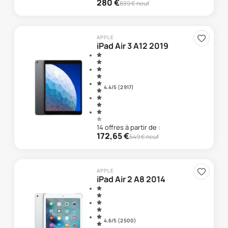
280
€
839
€ neuf
APPLE
iPad Air 3 A12 2019
4.4
/5 (
2 917
)
14
offre
s
à partir de :
172,65
€
549
€ neuf
APPLE
iPad Air 2 A8 2014
4.6
/5 (
2 500
)