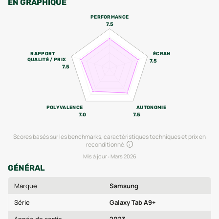
EN GRAPHIQUE
PERFORMANCE
7.5
RAPPORT
ÉCRAN
QUALITÉ / PRIX
7.5
7.5
POLYVALENCE
AUTONOMIE
7.0
7.5
Scores basés sur les benchmarks, caractéristiques techniques et prix en
reconditionné.
Mis à jour :
Mars 2026
GÉNÉRAL
Marque
Samsung
Série
Galaxy Tab A9+