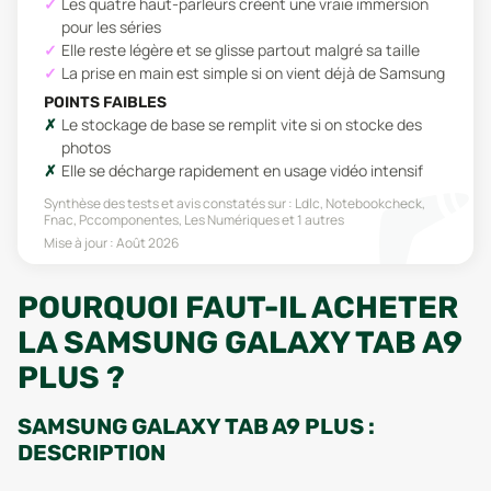
Les quatre haut-parleurs créent une vraie immersion
pour les séries
Elle reste légère et se glisse partout malgré sa taille
La prise en main est simple si on vient déjà de Samsung
POINTS FAIBLES
Le stockage de base se remplit vite si on stocke des
photos
Elle se décharge rapidement en usage vidéo intensif
Synthèse des tests et avis constatés sur :
Ldlc, Notebookcheck,
Fnac, Pccomponentes, Les Numériques
et 1 autres
Mise à jour :
Août 2026
POURQUOI FAUT-IL ACHETER
LA SAMSUNG GALAXY TAB A9
PLUS ?
SAMSUNG GALAXY TAB A9 PLUS :
DESCRIPTION