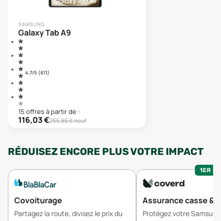
SAMSUNG
Galaxy Tab A9
4.7
/5 (
611
)
15
offre
s
à partir de :
116,03
€
255,86
€ neuf
RÉDUISEZ ENCORE PLUS VOTRE IMPACT
1ER MO
Covoiturage
Assurance casse & v
Partagez la route, divisez le prix du
Protégez votre Samsung