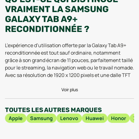
VRAIMENT LA SAMSUNG
GALAXY TAB A9+
RECONDITIONNÉE ?
L’expérience d’utilisation offerte par la Galaxy Tab A9+
reconditionnée est tout sauf ordinaire, notamment
grâce à son grand écran de 11 pouces, parfaitement taillé
pour le streaming, la navigation web ou le travail nomade.
Avec sa résolution de 1920 x 1200 pixels et une dalle TFT
réactive, les vidéos, jeux et documents affichent des
couleurs nettes et des détails précis, même lors de
Voir plus
sessions prolongées. Les tests réalisés en 2025 mettent
en avant la qualité d’affichage et le confort de lecture,
TOUTES LES AUTRES MARQUES
salués par les utilisateurs pour leur fidélité à l’image et
Apple
Samsung
Lenovo
Huawei
Honor
Xi
leur faible fatigue visuelle. L’épaisseur contenue de 6,9
mm et le poids plume de 480 g font de la Galaxy Tab A9+
reconditionnée un allié discret, mais toujours prêt à