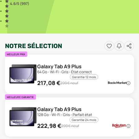
4.6
/5 (
997
)
NOTRE SÉLECTION
MEILLEUR PRIX
Galaxy Tab A9 Plus
64 Go - Wi-Fi - Gris - État correct
Garantie 12 mois
217,08
€
299
€ neuf
MEILLEURE GARANTIE
Galaxy Tab A9 Plus
128 Go - Wi-Fi - Gris - Parfait état
Garantie 24 mois
222,98
€
299
€ neuf