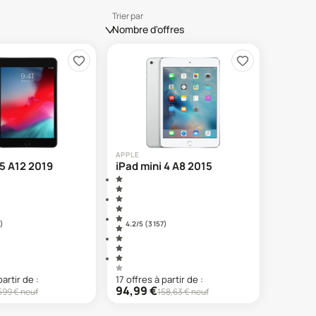
Trier par
Nombre d'offres
APPLE
 5 A12 2019
iPad mini 4 A8 2015
)
4.2
/5 (
3 157
)
partir de :
17
offre
s
à partir de :
94,99
€
599
€ neuf
158,63
€ neuf