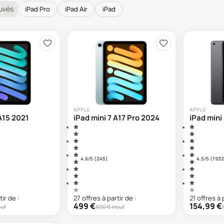
uvés
iPad Pro
iPad Air
iPad
APPLE
APPLE
 A15 2021
iPad mini 7 A17 Pro 2024
iPad mini
4.6
/5 (
245
)
4.5
/5 (
1 932
tir de :
27
offre
s
à partir de :
21
offre
s
à 
499
€
154,99
€
uf
699
€ neuf