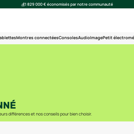
💰
1 829 000 € économisés par notre communauté
🌍
Ensemble, nous avons évité l'émission de 291 tonnes de CO₂
ablettes
Montres connectées
Consoles
Audio
Image
Petit électrom
NNÉ
urs différences et nos conseils pour bien choisir.