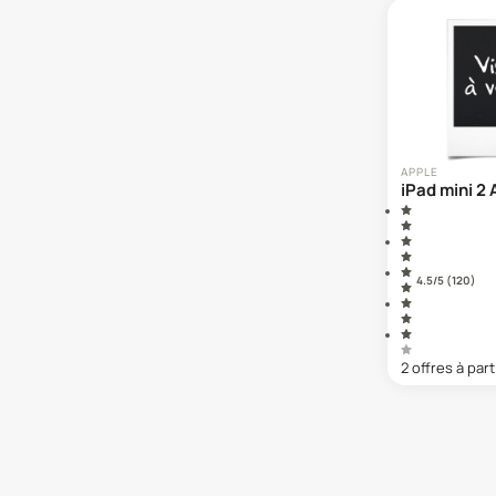
APPLE
iPad mini 2 
4.5
/5 (
120
)
2
offre
s
à part