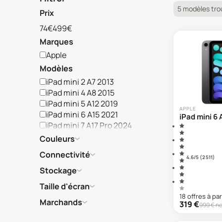
5 modèles tro
Prix
74€
499€
Marques
Apple
Modèles
iPad mini 2 A7 2013
iPad mini 4 A8 2015
iPad mini 5 A12 2019
APPLE
iPad mini 6 A15 2021
iPad mini 6
iPad mini 7 A17 Pro 2024
Couleurs
Connectivité
4.6
/5 (
2 511
)
Stockage
Taille d'écran
18
offre
s
à par
Marchands
319
€
999
€ ne