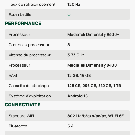
Taux de rafraîchissement
120 Hz
Écran tactile
PERFORMANCE
Processeur
MediaTek Dimensity 9400+
Cœurs du processeur
8
Vitesse du processeur
3.73 GHz
Processeur
MediaTek Dimensity 9400+
RAM
12 GB, 16 GB
Capacité de stockage
128 GB, 256 GB, 512 GB, 1 TB
Système d'exploitation
Android 16
CONNECTIVITÉ
Standard WiFi
802.11a/b/g/n/ac/ax, Wi-Fi 6E
Bluetooth
5.4