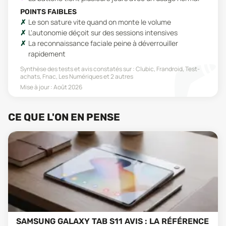
POINTS FAIBLES
Le son sature vite quand on monte le volume
L'autonomie déçoit sur des sessions intensives
La reconnaissance faciale peine à déverrouiller
rapidement
Synthèse des tests et avis constatés sur :
Clubic, Frandroid, Test-
achats, Fnac, Les Numériques
et 2 autres
Mise à jour :
Août 2026
CE QUE L'ON EN PENSE
SAMSUNG GALAXY TAB S11 AVIS : LA RÉFÉRENCE