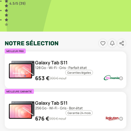
4.5
/5 (
39
)
NOTRE SÉLECTION
MEILLEUR PRIX
Galaxy Tab S11
128 Go - Wi-Fi - Gris - Parfait état
Garanties légales
653
€
999
€ neuf
MEILLEURE GARANTIE
Galaxy Tab S11
256 Go - Wi-Fi - Gris - Bon état
Garantie 24 mois
676
€
999
€ neuf