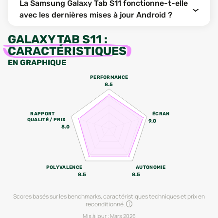
La Samsung Galaxy Tab S11 fonctionne-t-elle
avec les dernières mises à jour Android ?
GALAXY TAB S11
:
CARACTÉRISTIQUES
EN GRAPHIQUE
PERFORMANCE
8.5
RAPPORT
ÉCRAN
QUALITÉ / PRIX
9.0
8.0
POLYVALENCE
AUTONOMIE
8.5
8.5
Scores basés sur les benchmarks, caractéristiques techniques et prix en
reconditionné.
Mis à jour :
Mars 2026