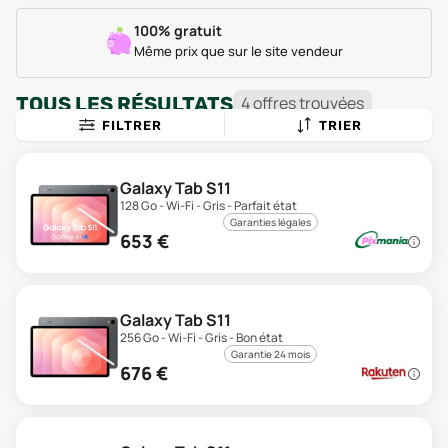
100% gratuit
Même prix que sur le site vendeur
TOUS LES RÉSULTATS
4
offre
s
trouvée
s
FILTRER
TRIER
Galaxy Tab S11
128 Go - Wi-Fi - Gris - Parfait état
Garanties légales
653
€
Galaxy Tab S11
256 Go - Wi-Fi - Gris - Bon état
Garantie 24 mois
676
€