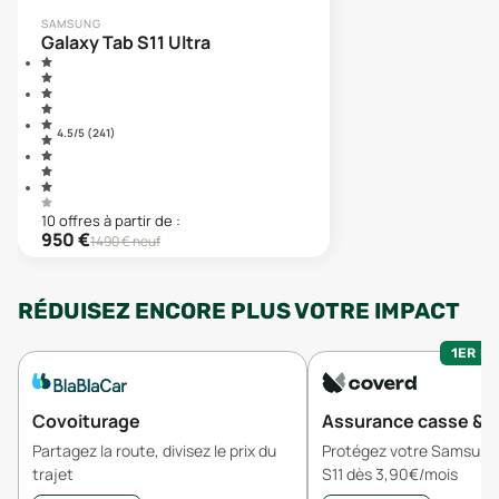
SAMSUNG
Galaxy Tab S11 Ultra
4.5
/5 (
241
)
10
offre
s
à partir de :
950
€
1490
€ neuf
RÉDUISEZ ENCORE PLUS VOTRE IMPACT
1ER MO
Covoiturage
Assurance casse & v
Partagez la route, divisez le prix du
Protégez votre Samsung
trajet
S11 dès 3,90€/mois