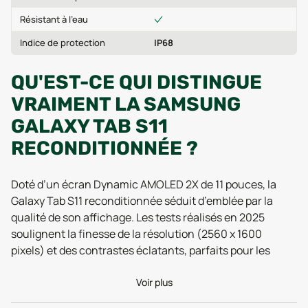
Résistant à l'eau
Indice de protection
IP68
QU'EST-CE QUI DISTINGUE
VRAIMENT LA SAMSUNG
GALAXY TAB S11
RECONDITIONNÉE ?
Doté d’un écran Dynamic AMOLED 2X de 11 pouces, la
Galaxy Tab S11 reconditionnée séduit d’emblée par la
qualité de son affichage. Les tests réalisés en 2025
soulignent la finesse de la résolution (2560 x 1600
pixels) et des contrastes éclatants, parfaits pour les
amateurs de streaming ou de lecture numérique qui
veulent s’offrir une expérience visuelle proche du neuf,
Voir plus
sans compromis. Son taux de rafraîchissement élevé,