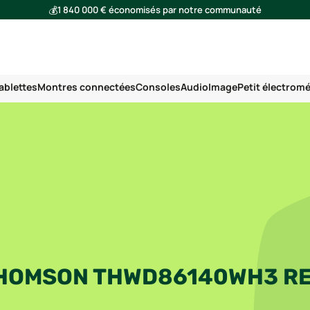
💰
1 840 000 € économisés par notre communauté
🌍
Ensemble, nous avons évité l'émission de 293 tonnes de CO₂
ablettes
Montres connectées
Consoles
Audio
Image
Petit électrom
THOMSON THWD86140WH3 R