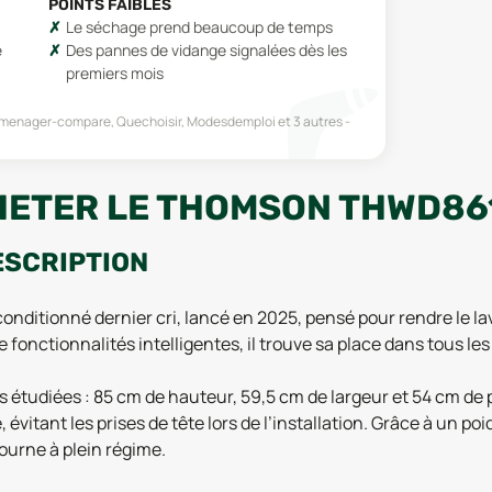
POINTS FAIBLES
Le séchage prend beaucoup de temps
e
Des pannes de vidange signalées dès les
premiers mois
tromenager-compare, Quechoisir, Modesdemploi
et 3 autres
CHETER LE THOMSON THWD86
ESCRIPTION
tionné dernier cri, lancé en 2025, pensé pour rendre le lav
fonctionnalités intelligentes, il trouve sa place dans tous le
 étudiées : 85 cm de hauteur, 59,5 cm de largeur et 54 cm de 
vitant les prises de tête lors de l’installation. Grâce à un poid
tourne à plein régime.