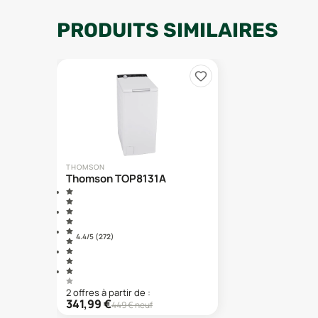
PRODUITS SIMILAIRES
THOMSON
Thomson TOP8131A
4.4
/5 (
272
)
2
offre
s
à partir de :
341,99
€
449
€ neuf