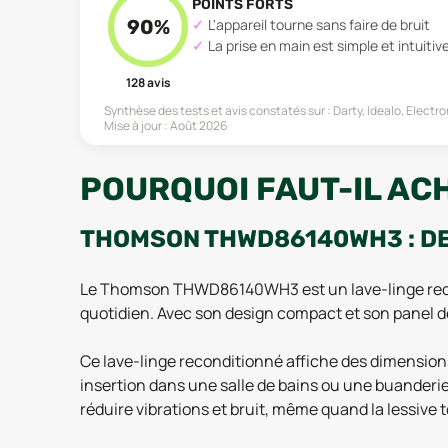
POINTS FORTS
90
%
L'appareil tourne sans faire de bruit
La prise en main est simple et intuitiv
128
avis
Synthèse des tests et avis constatés sur :
Darty, Idealo, Elec
Mise à jour :
Août 2026
POURQUOI FAUT-IL A
THOMSON THWD86140WH3 : D
Le Thomson THWD86140WH3 est un lave-linge recondi
quotidien. Avec son design compact et son panel de 
Ce lave-linge reconditionné affiche des dimensions
insertion dans une salle de bains ou une buanderie, é
réduire vibrations et bruit, même quand la lessive 