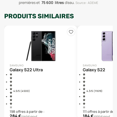
premières
et
75 600
litres
d'eau
.
Source : ADEME
PRODUITS SIMILAIRES
SAMSUNG
SAMSUNG
Galaxy S22 Ultra
Galaxy S22
4.5
/5 (
4 500
)
4.3
/5 (
11 619
)
198
offre
s
à partir de :
111
offre
s
à partir de :
284
€
184
€
1149
€ neuf
1000
€ neuf