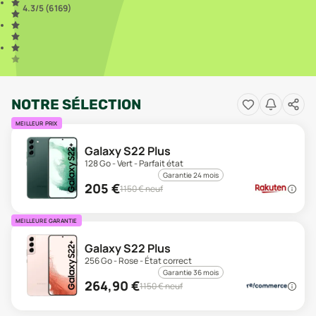
4.3
/5 (
6 169
)
NOTRE SÉLECTION
MEILLEUR PRIX
Galaxy S22 Plus
128 Go - Vert - Parfait état
Garantie 24 mois
205
€
1150
€ neuf
MEILLEURE GARANTIE
Galaxy S22 Plus
256 Go - Rose - État correct
Garantie 36 mois
264,90
€
1150
€ neuf