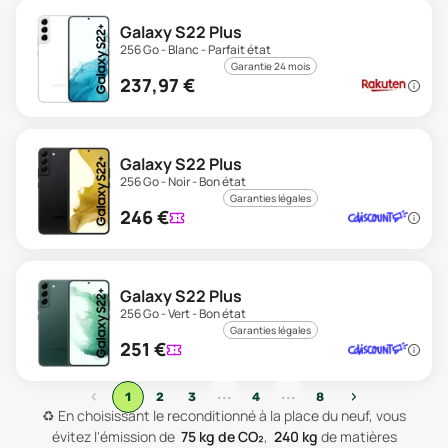
Galaxy S22 Plus
256 Go - Blanc - Parfait état
Garantie 24 mois
237,97
€
Galaxy S22 Plus
256 Go - Noir - Bon état
Garanties légales
246
€
Galaxy S22 Plus
256 Go - Vert - Bon état
Garanties légales
251
€
...
...
‹
›
1
2
3
4
8
♻️
En choisissant le reconditionné à la place du neuf, vous
évitez l'émission de
75
kg de CO₂
,
240
kg
de matières