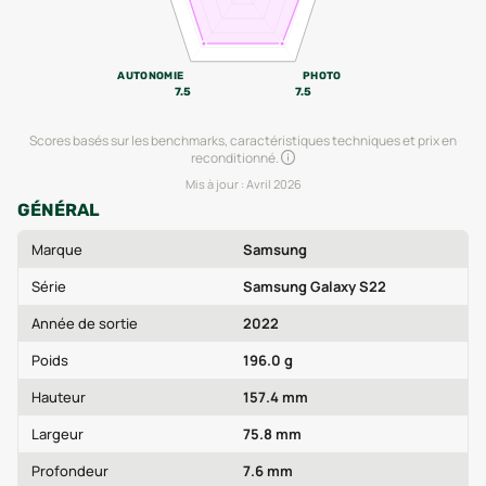
AUTONOMIE
PHOTO
7.5
7.5
Scores basés sur les benchmarks, caractéristiques techniques et prix en
reconditionné.
Mis à jour :
Avril 2026
GÉNÉRAL
Marque
Samsung
Série
Samsung Galaxy S22
Année de sortie
2022
Poids
196.0 g
Hauteur
157.4 mm
Largeur
75.8 mm
Profondeur
7.6 mm