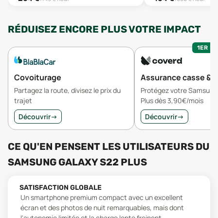
RÉDUISEZ ENCORE PLUS VOTRE IMPACT
1ER MO
Covoiturage
Assurance casse & v
Partagez la route, divisez le prix du
Protégez votre Samsung
trajet
Plus dès 3,90€/mois
Découvrir
→
Découvrir
→
CE QU'EN PENSENT LES UTILISATEURS
DU
SAMSUNG GALAXY S22 PLUS
SATISFACTION GLOBALE
Un smartphone premium compact avec un excellent
écran et des photos de nuit remarquables, mais dont
l'autonomie limitée et la charge lente freinent