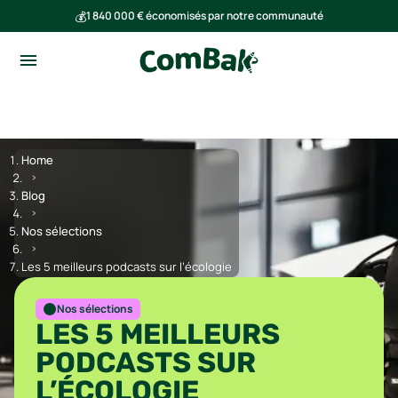
💰
1 840 000 € économisés par notre communauté
🌍
Ensemble, nous avons évité l'émission de 293 tonnes de CO₂
Home
Blog
Nos sélections
Les 5 meilleurs podcasts sur l’écologie
Nos sélections
LES 5 MEILLEURS
PODCASTS SUR
L’ÉCOLOGIE