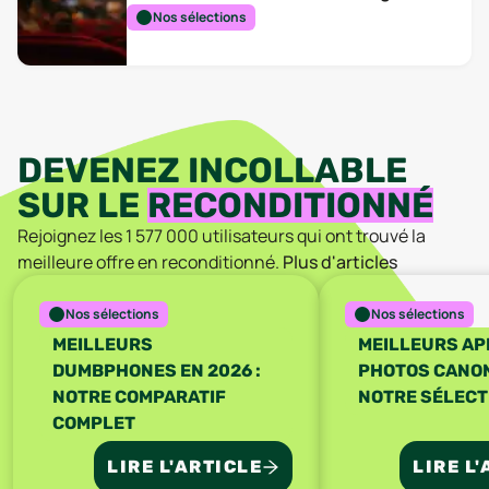
Nos sélections
DEVENEZ INCOLLABLE
SUR LE
RECONDITIONNÉ
Rejoignez les
1 577 000
utilisateurs qui ont trouvé la
meilleure offre en reconditionné.
Plus d'articles
Nos sélections
Nos sélections
MEILLEURS
MEILLEURS AP
DUMBPHONES EN 2026 :
PHOTOS CANON 
NOTRE COMPARATIF
NOTRE SÉLECT
COMPLET
LIRE L'ARTICLE
LIRE L