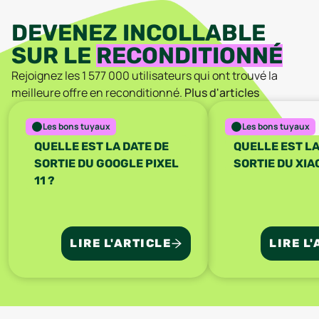
DEVENEZ INCOLLABLE
SUR LE
RECONDITIONNÉ
Rejoignez les
1 577 000
utilisateurs qui ont trouvé la
meilleure offre en reconditionné.
Plus d'articles
Les bons tuyaux
Les bons tuyaux
QUELLE EST LA DATE DE
QUELLE EST LA
SORTIE DU GOOGLE PIXEL
SORTIE DU XIAO
11 ?
LIRE L'ARTICLE
LIRE L