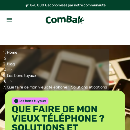
💰
1 840 000 € économisés par notre communauté
🌍
Ensemble, nous avons évité l'émission de 293 tonnes de CO₂
Home
Blog
Les bons tuyaux
Que faire de mon vieux téléphone ? Solutions et options
Les bons tuyaux
QUE FAIRE DE MON
VIEUX TÉLÉPHONE ?
SOLUTIONS ET