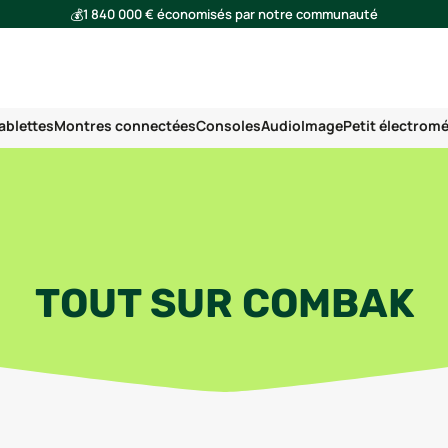
💰
1 840 000 € économisés par notre communauté
🌍
Ensemble, nous avons évité l'émission de 293 tonnes de CO₂
ablettes
Montres connectées
Consoles
Audio
Image
Petit électrom
TOUT SUR COMBAK