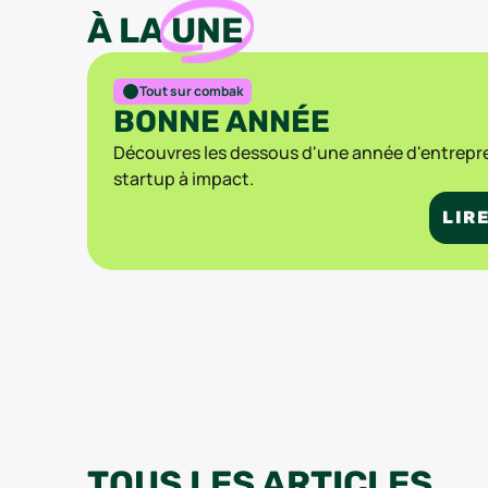
À LA
UNE
Tout sur combak
BONNE ANNÉE
Découvres les dessous d'une année d'entrepr
startup à impact.
LIRE
TOUS
LES ARTICLES