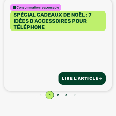
Consommation responsable
SPÉCIAL CADEAUX DE NOËL : 7
IDÉES D'ACCESSOIRES POUR
TÉLÉPHONE
LIRE L'ARTICLE
‹
›
1
2
3