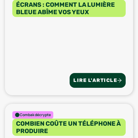
ÉCRANS : COMMENT LA LUMIÈRE
BLEUE ABÎME VOS YEUX
LIRE L'ARTICLE
Combak décrypte
COMBIEN COÛTE UN TÉLÉPHONE À
PRODUIRE