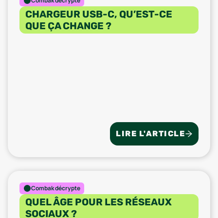
Combak décrypte
CHARGEUR USB-C, QU’EST-CE
QUE ÇA CHANGE ?
LIRE L'ARTICLE
Combak décrypte
QUEL ÂGE POUR LES RÉSEAUX
SOCIAUX ?