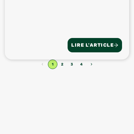
LIRE L'ARTICLE
‹
›
1
2
3
4