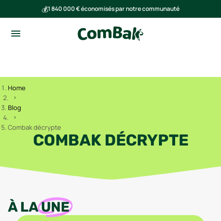
💰
1 840 000 € économisés par notre communauté
🌍
Ensemble, nous avons évité l'émission de 293 tonnes de CO₂
Home
Blog
Combak décrypte
COMBAK DÉCRYPTE
À LA
UNE