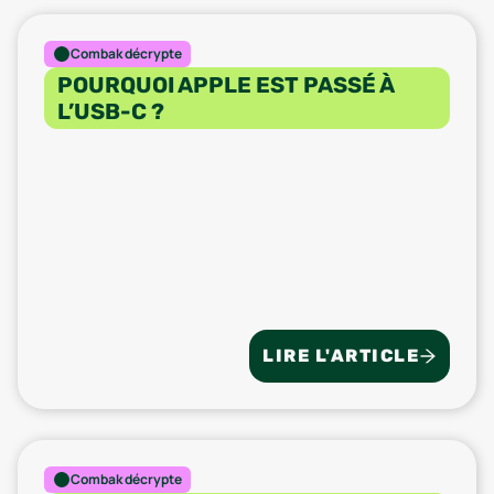
Combak décrypte
POURQUOI APPLE EST PASSÉ À
L’USB-C ?
LIRE L'ARTICLE
Combak décrypte