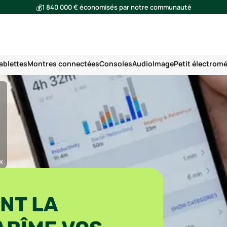
💰
1 840 000 € économisés par notre communauté
🌍
Ensemble, nous avons évité l'émission de 293 tonnes de CO₂
ablettes
Montres connectées
Consoles
Audio
Image
Petit électrom
x
NT LA