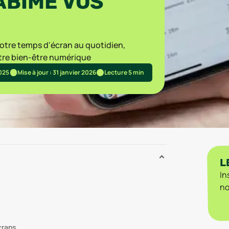
ABÎME VOS
votre temps d'écran au quotidien,
otre bien-être numérique
2025
Mise à jour : 31 janvier 2026
Lecture 5 min
L
In
no
crans