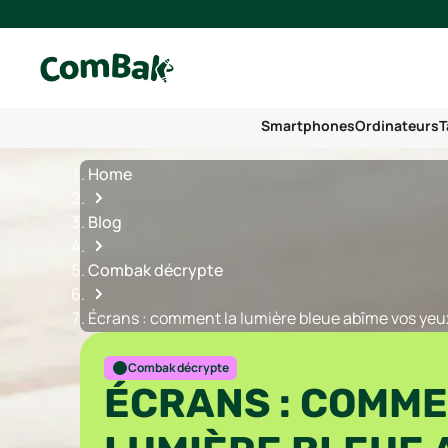
Smartphones
Ordinateurs
T
Home
Blog
Combak décrypte
Écrans : comment la lumière bleue abîme vos yeu
Combak décrypte
ÉCRANS : COMME