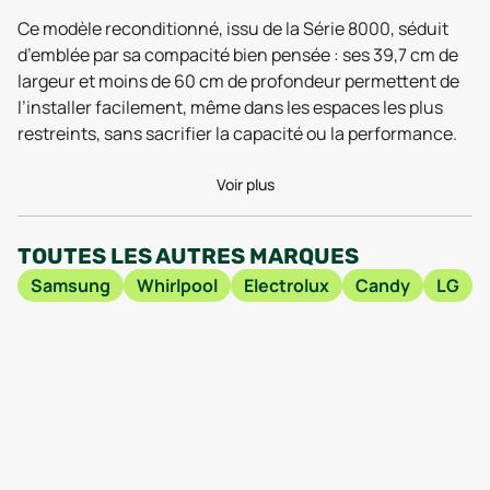
Ce modèle reconditionné, issu de la Série 8000, séduit
d’emblée par sa compacité bien pensée : ses 39,7 cm de
largeur et moins de 60 cm de profondeur permettent de
l’installer facilement, même dans les espaces les plus
restreints, sans sacrifier la capacité ou la performance.
Malgré ses 58 kg, il reste parfaitement stable, même lors
des cycles d’essorage intensif – un détail confirmé par
Voir plus
les retours utilisateurs 2025 qui saluent son
fonctionnement silencieux et sa robustesse au fil des
TOUTES LES AUTRES MARQUES
lessives. Les tests récents insistent d’ailleurs sur la
Samsung
Whirlpool
Electrolux
Candy
LG
facilité de manipulation, notamment grâce à sa hauteur
de 90,3 cm, qui évite de trop se baisser pour charger ou
décharger le linge.
Ce qui fait la force de l’Aeg LTR8C7331A reconditionné, ce
n’est pas uniquement sa fiche technique, mais aussi
l’intelligence de ses fonctionnalités. Les avis des
utilisateurs en 2026 soulignent la précision de ses