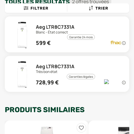
TOUS LES RÉSULTATS
2
offre
s
trouvée
s
FILTRER
TRIER
Aeg LTR8C7331A
Blanc - État correct
Garantie 24 mois
599
€
Aeg LTR8C7331A
Très bon état
Garanties légales
728,99
€
PRODUITS SIMILAIRES