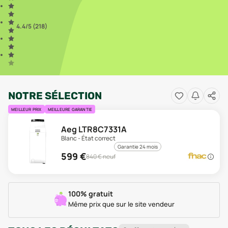
4.4
/5 (
218
)
NOTRE SÉLECTION
MEILLEUR PRIX
MEILLEURE GARANTIE
Aeg LTR8C7331A
Blanc - État correct
Garantie 24 mois
599
€
840
€ neuf
100% gratuit
Même prix que sur le site vendeur