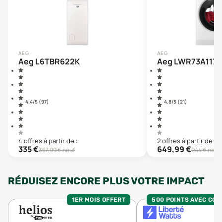
AEG
AEG
Aeg L6TBR622K
Aeg LWR73A117
4.4
/5 (
97
)
4.8
/5 (
21
)
4
offre
s
à partir de :
2
offre
s
à partir de :
335
€
649,99
€
367,99
€ neuf
944
€ neuf
RÉDUISEZ ENCORE PLUS VOTRE IMPACT
1ER MOIS OFFERT
500 POINTS AVEC CO