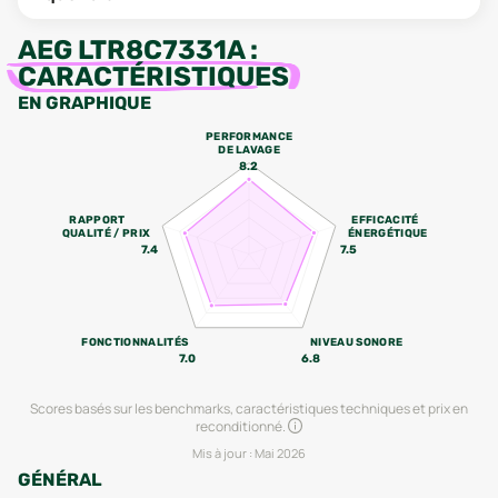
AEG LTR8C7331A
:
CARACTÉRISTIQUES
EN GRAPHIQUE
PERFORMANCE
DE LAVAGE
8.2
RAPPORT
EFFICACITÉ
QUALITÉ / PRIX
ÉNERGÉTIQUE
7.4
7.5
FONCTIONNALITÉS
NIVEAU SONORE
7.0
6.8
Scores basés sur les benchmarks, caractéristiques techniques et prix en
reconditionné.
Mis à jour :
Mai 2026
GÉNÉRAL