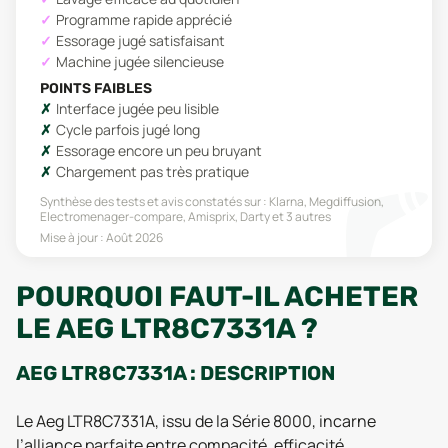
Programme rapide apprécié
Essorage jugé satisfaisant
Machine jugée silencieuse
POINTS FAIBLES
Interface jugée peu lisible
Cycle parfois jugé long
Essorage encore un peu bruyant
Chargement pas très pratique
Synthèse des tests et avis constatés sur :
Klarna, Megdiffusion,
Electromenager-compare, Amisprix, Darty
et 3 autres
Mise à jour :
Août 2026
POURQUOI FAUT-IL ACHETER
LE AEG LTR8C7331A ?
AEG LTR8C7331A : DESCRIPTION
Le Aeg LTR8C7331A, issu de la Série 8000, incarne
l’alliance parfaite entre compacité, efficacité