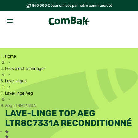
💰
1 840 000 € économisés par notre communauté
🌍
Ensemble, nous avons évité l'émission de 293 tonnes de CO₂
Home
Gros électroménager
Lave-linges
Lave-linge Aeg
Aeg LTR8C7331A
LAVE-LINGE TOP AEG
LTR8C7331A RECONDITIONNÉ