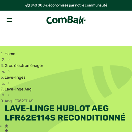
💰
1 840 000 € économisés par notre communauté
🌍
Ensemble, nous avons évité l'émission de 293 tonnes de CO₂
Home
Gros électroménager
Lave-linges
Lave-linge Aeg
Aeg LFR62E114S
LAVE-LINGE HUBLOT AEG
LFR62E114S RECONDITIONNÉ