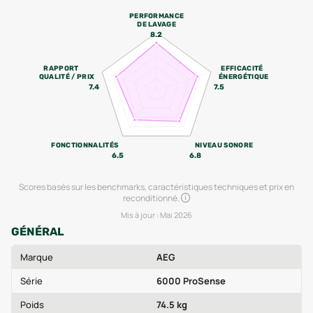
PERFORMANCE
DE LAVAGE
8.2
RAPPORT
EFFICACITÉ
QUALITÉ / PRIX
ÉNERGÉTIQUE
7.4
7.5
FONCTIONNALITÉS
NIVEAU SONORE
6.5
6.8
Scores basés sur les benchmarks, caractéristiques techniques et prix en
reconditionné.
Mis à jour :
Mai 2026
GÉNÉRAL
Marque
AEG
Série
6000 ProSense
Poids
74.5 kg