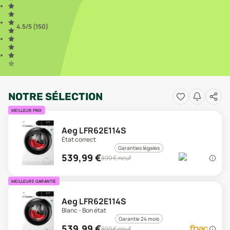
4.5
/5 (
150
)
NOTRE SÉLECTION
MEILLEUR PRIX
Aeg LFR62E114S
État correct
Garanties légales
539,99
€
899
€ neuf
MEILLEURE GARANTIE
Aeg LFR62E114S
Blanc - Bon état
Garantie 24 mois
539,99
€
899
€ neuf