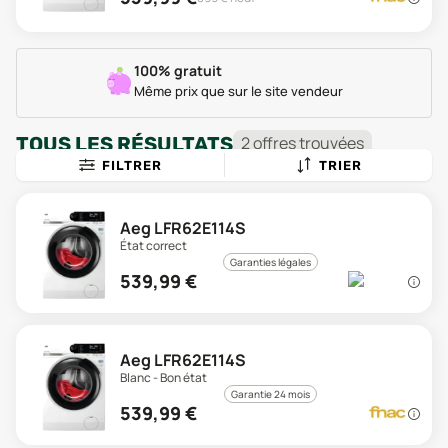
100% gratuit
Même prix que sur le site vendeur
TOUS LES RÉSULTATS
2
offre
s
trouvée
s
FILTRER
TRIER
Aeg LFR62E114S
État correct
Garanties légales
539,99
€
Aeg LFR62E114S
Blanc - Bon état
Garantie 24 mois
539,99
€