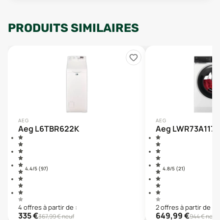
PRODUITS SIMILAIRES
AEG
AEG
Aeg L6TBR622K
Aeg LWR73A117
4.4
/5 (
97
)
4.8
/5 (
21
)
4
offre
s
à partir de :
2
offre
s
à partir de :
335
€
649,99
€
367,99
€ neuf
944
€ neuf