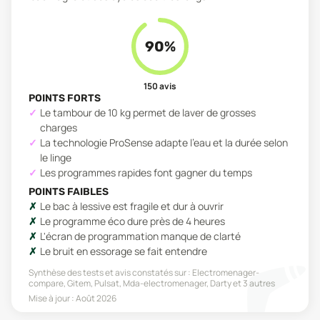
90
%
150
avis
POINTS FORTS
Le tambour de 10 kg permet de laver de grosses
charges
La technologie ProSense adapte l'eau et la durée selon
le linge
Les programmes rapides font gagner du temps
POINTS FAIBLES
Le bac à lessive est fragile et dur à ouvrir
Le programme éco dure près de 4 heures
L'écran de programmation manque de clarté
Le bruit en essorage se fait entendre
Synthèse des tests et avis constatés sur :
Electromenager-
compare, Gitem, Pulsat, Mda-electromenager, Darty
et 3 autres
Mise à jour :
Août 2026