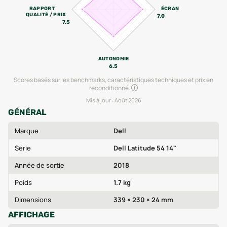
RAPPORT
ÉCRAN
QUALITÉ / PRIX
7.0
7.5
AUTONOMIE
6.5
Scores basés sur les benchmarks, caractéristiques techniques et prix en
reconditionné.
Mis à jour :
Août 2026
GÉNÉRAL
Marque
Dell
Série
Dell Latitude 54 14"
Année de sortie
2018
Poids
1.7 kg
Dimensions
339 × 230 × 24 mm
AFFICHAGE