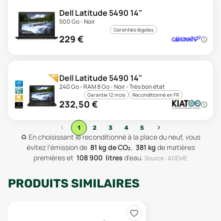
Dell Latitude 5490 14"
500 Go - Noir
Garanties légales
229
€
Dell Latitude 5490 14"
240 Go - RAM 8 Go - Noir - Très bon état
Garantie 12 mois
Reconditionné en FR
232,50
€
‹
›
1
2
3
4
5
♻️
En choisissant le reconditionné à la place du neuf, vous
évitez l'émission de
81
kg de CO₂
,
381
kg
de matières
premières
et
108 900
litres
d'eau
.
Source : ADEME
PRODUITS SIMILAIRES