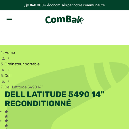
💰
1 840 000 € économisés par notre communauté
🌍
Ensemble, nous avons évité l'émission de 293 tonnes de CO₂
Home
Ordinateur portable
Dell
Dell Latitude 5490 14"
DELL LATITUDE 5490 14"
RECONDITIONNÉ