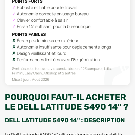
POINTS FORTS
Robuste et fiable pour le travail
Autonomie correcte en usage bureau
Clavier confortable à saisir
Écran 14" suffisant pour la bureautique
POINTS FAIBLES
Écran peu lumineux en extérieur
Autonomie insuffisante pour déplacements longs
Design vieillissant et lourd
Performances limitées avec l'8e génération
Synthèse des tests et avis constatés sur :
123comparer, Ldlc,
Primini, Easy Cash, Afbshop
et 2 autres
Mise à jour :
Août 2026
POURQUOI FAUT-IL ACHETER
LE DELL LATITUDE 5490 14" ?
DELL LATITUDE 5490 14" : DESCRIPTION
Le Dell Latitude 5490 14" allie performance et mobilité