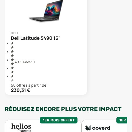
DELL
Dell Latitude 5490 16"
4.4
/5 (
45 270
)
50
offre
s
à partir de :
230,31
€
RÉDUISEZ ENCORE PLUS VOTRE IMPACT
1ER MOIS OFFERT
1ER MO