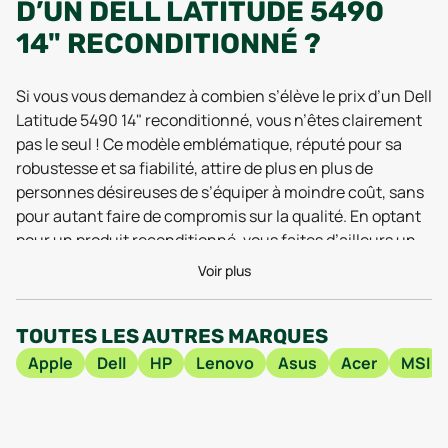
D’UN DELL LATITUDE 5490
14" RECONDITIONNÉ ?
Si vous vous demandez à combien s’élève le prix d’un Dell
Latitude 5490 14" reconditionné, vous n’êtes clairement
pas le seul ! Ce modèle emblématique, réputé pour sa
robustesse et sa fiabilité, attire de plus en plus de
personnes désireuses de s’équiper à moindre coût, sans
pour autant faire de compromis sur la qualité. En optant
pour un produit reconditionné, vous faites d’ailleurs un
choix doublement malin : vous profitez d’un ordinateur
Voir plus
portable professionnel performant, tout en réalisant un
geste fort pour l’environnement.
TOUTES LES AUTRES MARQUES
Le prix d’un Dell Latitude 5490 14" reconditionné varie en
Apple
Dell
HP
Lenovo
Asus
Acer
MSI
fonction de plusieurs critères, comme l’état du produit
(état correct, très bon état, comme neuf), les
configurations matérielles (capacité de stockage,