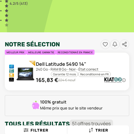
4.2
/5 (
413
)
NOTRE SÉLECTION
MEILLEUR PRIX
MEILLEURE GARANTIE
RECONDITIONNÉ EN FRANCE
Dell Latitude 5490 14"
240 Go - RAM 8 Go - Noir - État correct
Garantie 12 mois
Reconditionné en FR
165,83
€
224
€ neuf
100% gratuit
Même prix que sur le site vendeur
TOUS LES RÉSULTATS
51
offre
s
trouvée
s
FILTRER
TRIER