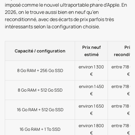
imposé comme le nouvel ultraportable phare d’Apple. En
2026, on le trouve aussi bien en neuf qu’en
reconditionné, avec des écarts de prix parfois très
intéressants selon la configuration choisie.
Prix neuf
Prix
Capacité / configuration
estimé
reconditi
environ 1 300
entre 718 € 
8 Go RAM + 256 Go SSD
€
€
environ 1 450
entre 718 € 
8 Go RAM + 512 Go SSD
€
€
environ 1 650
entre 718 € 
16 Go RAM + 512 Go SSD
€
€
environ 1 800
entre 718 € 
16 Go RAM + 1 To SSD
€
€