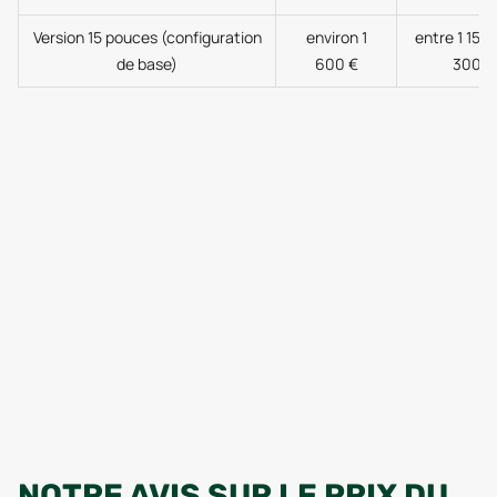
Version 15 pouces (configuration
environ 1
entre 1 150 
de base)
600 €
300 €
NOTRE AVIS SUR LE PRIX DU