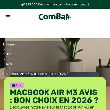
💰
1 829 000 € économisés par notre communauté
🌍
Ensemble, nous avons évité l'émission de 291 tonnes de CO₂
Home
Blog
Avis
MacBook Air M3 avis : bon choix en 2026 ?
Avis
MACBOOK AIR M3 AVIS
: BON CHOIX EN 2026 ?
Découvrez notre avis sur le MacBook Air M3 en