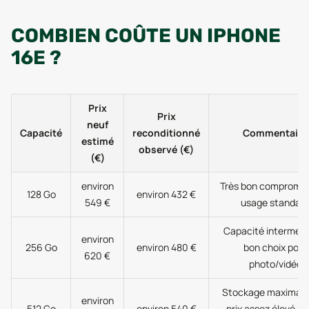
COMBIEN COÛTE UN IPHONE
16E ?
Prix
Prix
neuf
Capacité
reconditionné
Commentaire
estimé
observé (€)
(€)
environ
Très bon compromis
128 Go
environ 432 €
549 €
usage standar
Capacité intermédi
environ
256 Go
environ 480 €
bon choix pour
620 €
photo/vidéo
Stockage maximal,
environ
512 Go
environ 540 €
prix assez élevé 