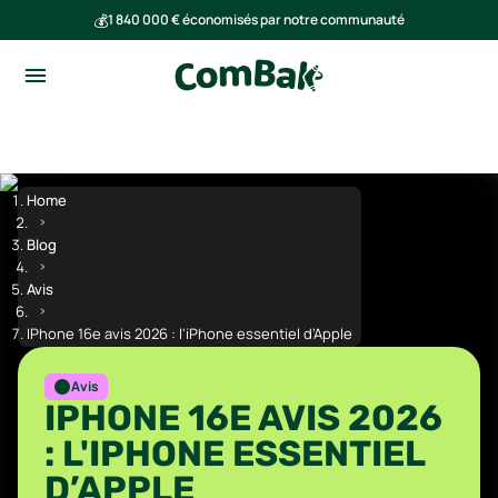
💰
1 840 000 € économisés par notre communauté
🌍
Ensemble, nous avons évité l'émission de 293 tonnes de CO₂
Home
Blog
Avis
IPhone 16e avis 2026 : l'iPhone essentiel d’Apple
Avis
IPHONE 16E AVIS 2026
: L'IPHONE ESSENTIEL
D’APPLE