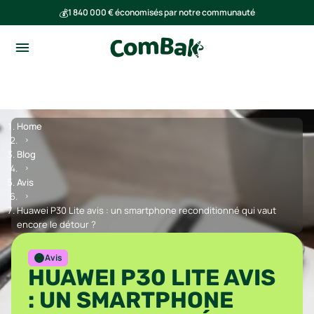
💰
1 840 000 € économisés par notre communauté
🌍
Ensemble, nous avons évité l'émission de 293 tonnes de CO₂
Home
Blog
Avis
Huawei P30 Lite avis : un smartphone reconditionné qui vaut
encore le détour ?
Avis
HUAWEI P30 LITE AVIS
: UN SMARTPHONE