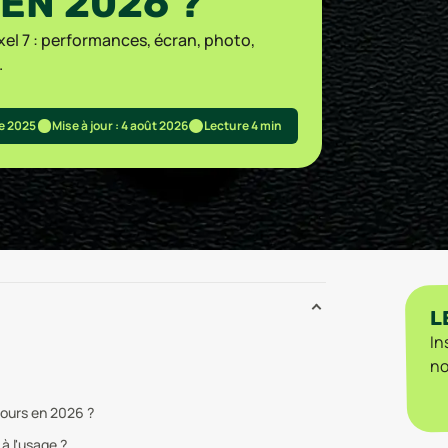
EN 2026 ?
xel 7 : performances, écran, photo,
.
re 2025
Mise à jour : 4 août 2026
Lecture 4 min
L
In
no
ujours en 2026 ?
 à l'usage ?