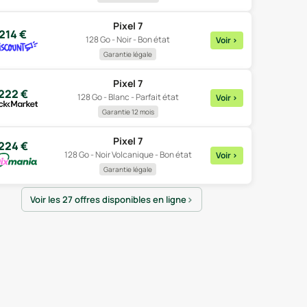
Pixel 7
214
€
128 Go - Noir - Bon état
Voir
>
Garantie légale
Pixel 7
222
€
128 Go - Blanc - Parfait état
Voir
>
Garantie 12 mois
Pixel 7
224
€
128 Go - Noir Volcanique - Bon état
Voir
>
Garantie légale
Voir les 27 offres disponibles en ligne