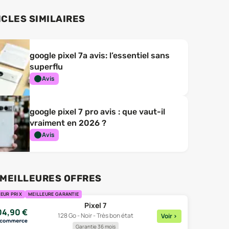
ICLES SIMILAIRES
google pixel 7a avis: l’essentiel sans
superflu
Avis
google pixel 7 pro avis : que vaut-il
vraiment en 2026 ?
Avis
 MEILLEURES OFFRES
EUR PRIX
MEILLEURE GARANTIE
Pixel 7
04,90
€
128 Go - Noir - Très bon état
Voir
>
Garantie 36 mois