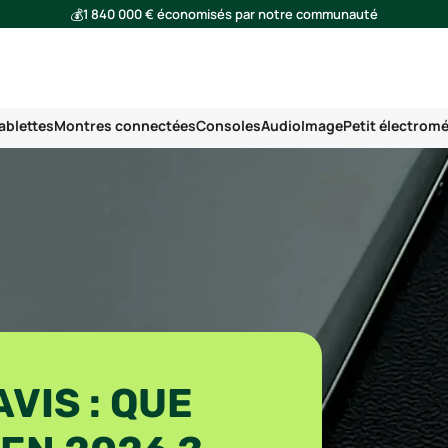
💰
1 840 000 € économisés par notre communauté
🌍
Ensemble, nous avons évité l'émission de 293 tonnes de CO₂
ablettes
Montres connectées
Consoles
Audio
Image
Petit électrom
VIS : QUE