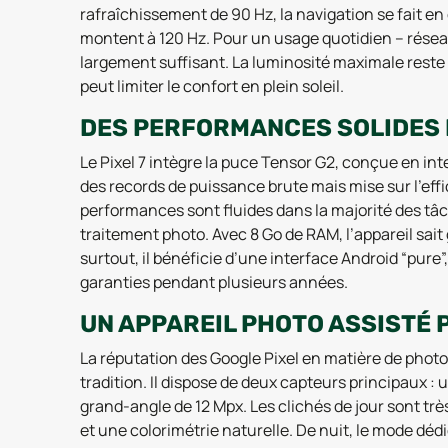
rafraîchissement de 90 Hz, la navigation se fait e
montent à 120 Hz. Pour un usage quotidien – réseau
largement suffisant. La luminosité maximale reste 
peut limiter le confort en plein soleil.
DES PERFORMANCES SOLIDES 
Le Pixel 7 intègre la puce Tensor G2, conçue en int
des records de puissance brute mais mise sur l’effica
performances sont fluides dans la majorité des tâc
traitement photo. Avec 8 Go de RAM, l’appareil sait 
surtout, il bénéficie d’une interface Android “pure
garanties pendant plusieurs années.
UN APPAREIL PHOTO ASSISTÉ P
La réputation des Google Pixel en matière de photo n
tradition. Il dispose de deux capteurs principaux :
grand-angle de 12 Mpx. Les clichés de jour sont trè
et une colorimétrie naturelle. De nuit, le mode dédi