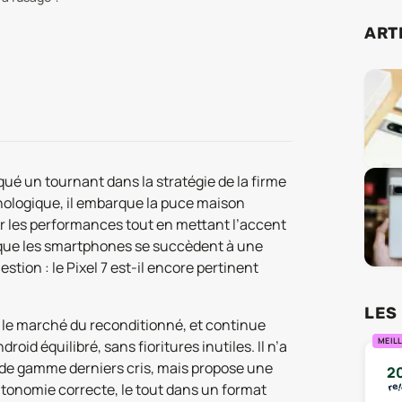
ART
ué un tournant dans la stratégie de la firme
ologique, il embarque la puce maison
r les performances tout en mettant l’accent
ors que les smartphones se succèdent à une
stion : le Pixel 7 est-il encore pertinent
LES
 le marché du reconditionné, et continue
MEILL
id équilibré, sans fioritures inutiles. Il n’a
s de gamme derniers cris, mais propose une
2
utonomie correcte, le tout dans un format