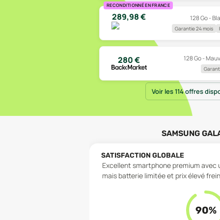
RECONDITIONNÉ EN FRANCE
289,98
€
128 Go - Bl
Garantie 24 mois
128 Go - Mauv
280
€
Garanti
Voir les 114 offres disp
SAMSUNG GAL
SATISFACTION GLOBALE
Excellent smartphone premium avec un
mais batterie limitée et prix élevé fre
90
%