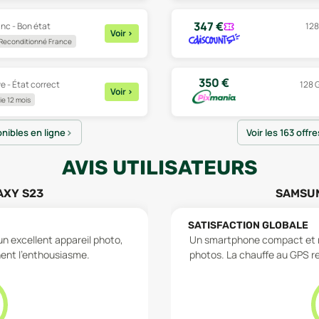
347
€
anc - Bon état
128
Voir
>
Reconditionné France
350
€
e - État correct
128 G
Voir
>
e 12 mois
onibles en ligne
Voir les 163 offr
AVIS UTILISATEURS
AXY S23
SAMSUN
SATISFACTION GLOBALE
 excellent appareil photo,
Un smartphone compact et réac
inent l'enthousiasme.
photos. La chauffe au GPS res