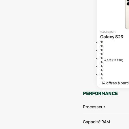
SAMSUNG
Galaxy S23
4.5
/5 (
14 990
)
114
offre
s
à parti
PERFORMANCE
Processeur
Capacité RAM