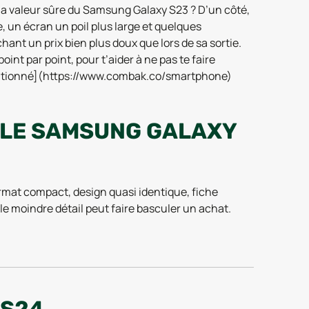
 la valeur sûre du Samsung Galaxy S23 ? D’un côté,
 un écran un poil plus large et quelques
chant un prix bien plus doux que lors de sa sortie.
int par point, pour t’aider à ne pas te faire
onditionné](https://www.combak.co/smartphone)
E LE SAMSUNG GALAXY
mat compact, design quasi identique, fiche
 le moindre détail peut faire basculer un achat.
urtout un tout nouveau processeur maison (Exynos
 révolutionnaire, mais quelques optimisations
r justifier le surcoût ? On passe au crible chaque
 S24