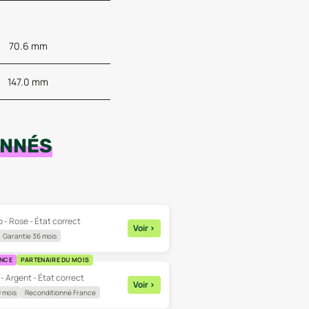
70.6 mm
147.0 mm
ONNÉS
 - Rose - État correct
Voir
>
Garantie 36 mois
ANCE
PARTENAIRE DU MOIS
 - Argent - État correct
Voir
>
 mois
Reconditionné France