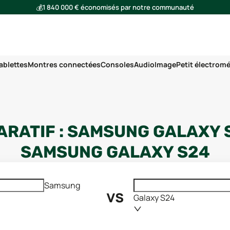
💰
1 840 000 € économisés par notre communauté
🌍
Ensemble, nous avons évité l'émission de 293 tonnes de CO₂
ablettes
Montres connectées
Consoles
Audio
Image
Petit électrom
RATIF :
SAMSUNG GALAXY 
SAMSUNG GALAXY S24
Samsung
vs
Galaxy S24