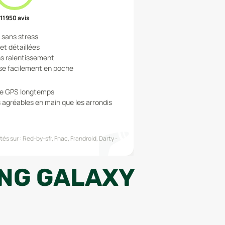
11 950
avis
e sans stress
et détaillées
ans ralentissement
se facilement en poche
e le GPS longtemps
 agréables en main que les arrondis
és sur :
Red-by-sfr, Fnac, Frandroid, Darty
NG GALAXY