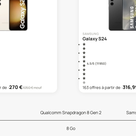
SAMSUNG
Galaxy S24
4.5
/5 (
11 950
)
270
€
316,9
r de :
163
offre
s
à partir de :
1050
€ neuf
Qualcomm Snapdragon 8 Gen 2
Sams
8 Go