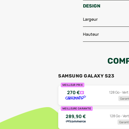
DESIGN
Largeur
Hauteur
COMP
SAMSUNG GALAXY S23
MEILLEUR PRIX
270
€
128 Go - Vert
Garant
MEILLEURE GARANTIE
289,90
€
128 Go - Vert
Garanti