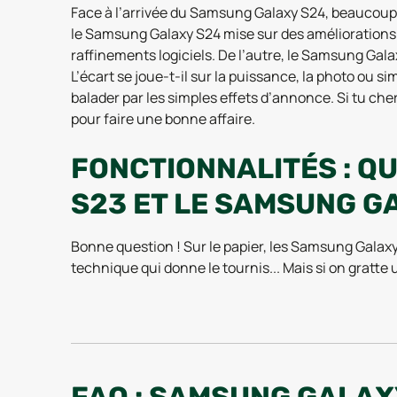
Face à l’arrivée du Samsung Galaxy S24, beaucoup h
le Samsung Galaxy S24 mise sur des améliorations t
raffinements logiciels. De l’autre, le Samsung Galax
L’écart se joue-t-il sur la puissance, la photo ou s
balader par les simples effets d’annonce. Si tu c
pour faire une bonne affaire.
FONCTIONNALITÉS : Q
S23 ET LE SAMSUNG G
Bonne question ! Sur le papier, les Samsung Gala
technique qui donne le tournis... Mais si on gratte 
Le Samsung Galaxy S24 apporte une légère hausse 
2400), alors que le Samsung Galaxy S23 embarque e
logicielles. Bref, on n’est pas sur deux mondes dif
point !
FAQ : SAMSUNG GALAX