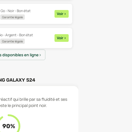
 Go - Noir - Bon état
Voir
>
Garantie légale
o - Argent - Bon état
Voir
>
Garantie légale
es disponibles en ligne
G GALAXY S24
tif qui brille par sa fluidité et ses
te le principal point noir.
90
%