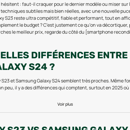
ésitent : faut-il craquer pour le dernier modèle ou miser sur
echniques subtiles mais bien réelles, avec une nouvelle puce,
y S23 reste ultra compétitif, fiable et performant, tout en affi
implement le budget ? C’est justement ce qu’on va décortiquer, po
herches le meilleur prix, regarde du côté du [smartphone rec
UELLES DIFFÉRENCES ENTR
ALAXY S24 ?
xy S23 et Samsung Galaxy S24 semblent très proches. Même for
un peu, il y a des différences qui comptent, surtout en 2025 où
de capacité batterie, un écran plus grand d’un chouïa, et s
Voir plus
ncore le très solide Snapdragon 8 Gen 2. Côté photo, rien de
férents, mais sur une évolution en douceur. Est-ce suffisant pou
Y S23 VS SAMSUNG GALAXY