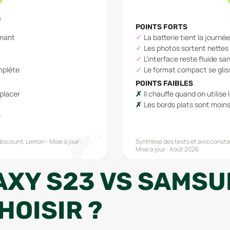
s
POINTS FORTS
rmant
La batterie tient la journé
Les photos sortent nettes 
L'interface reste fluide s
mplète
Le format compact se glis
POINTS FAIBLES
mplacer
Il chauffe quand on utilis
Les bords plats sont moins
e
iscount, Lemon
Mise à jour :
Synthèse des tests et avis constat
Mise à jour :
Août 2026
XY S23 VS SAMSU
HOISIR ?