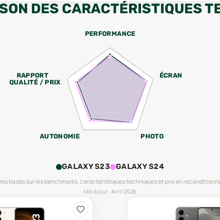
SON DES CARACTÉRISTIQUES T
PERFORMANCE
RAPPORT
ÉCRAN
QUALITÉ / PRIX
AUTONOMIE
PHOTO
GALAXY S23
GALAXY S24
es basés sur les benchmarks, caractéristiques techniques et prix en reconditionn
Mis à jour :
Avril 2026