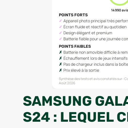
14 990
avi
POINTS FORTS
Appareil photo principal très perfo
Écran fluide et réactif au quotidien
Design élégant et premium
Batterie fiable pour une journée co
POINTS FAIBLES
Batterie non amovible difficile à re
Échauffement lors de jeux intensifs
Pas de chargeur inclus dans la boît
Prix élevé à la sortie
Synthèse des tests et avis constatés sur :
Cd
Août 2026
SAMSUNG GALA
S24 : LEQUEL C