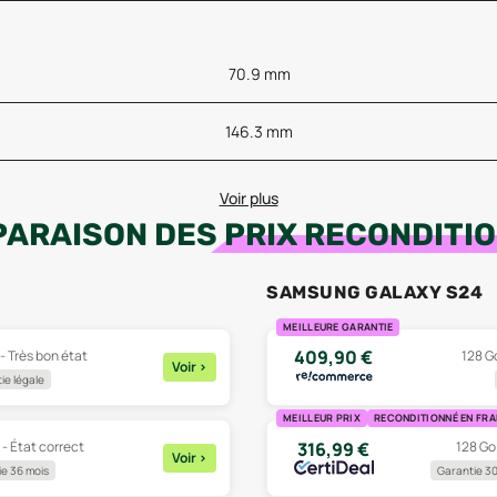
70.9 mm
146.3 mm
Voir plus
ARAISON DES
PRIX RECONDITI
SAMSUNG GALAXY S24
MEILLEURE GARANTIE
409,90
€
 - Très bon état
128 Go
Voir
>
ie légale
MEILLEUR PRIX
RECONDITIONNÉ EN FR
 - État correct
128 Go
316,99
€
Voir
>
e 36 mois
Garantie 30