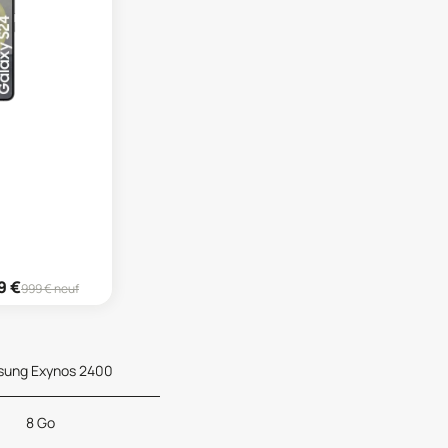
9
€
999
€ neuf
ung Exynos 2400
8 Go