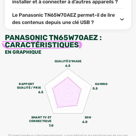
installer et à connecter à d’autres appareils ?
Le Panasonic TN65W70AEZ permet-il de lire
des contenus depuis une clé USB ?
PANASONIC TN65W70AEZ
:
CARACTÉRISTIQUES
EN GRAPHIQUE
QUALITÉ D'IMAGE
6.5
RAPPORT
GAMING
QUALITÉ / PRIX
5.5
6.5
SMART TV ET
SON
CONNECTIQUE
6.0
7.0
Scores basés sur les benchmarks, caractéristiques techniques et prix en