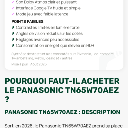
Son Dolby Atmos clair et puissant
Interface Google TV fluide et simple
Mode jeu avec faible latence
POINTS FAIBLES
Contrastes limités en lumière forte
Angles de vision réduits sur les côtés
Réglages avancés peu accessibles
Consommation énergétique élevée en HDR
Synthèse des tests et avis constatés sur :
Pixmania, Lcd-compare,
Tv-anbefaling, Metro, Idealo
et 7 autres
Mise à jour :
Août 2026
POURQUOI FAUT-IL ACHETER
LE PANASONIC TN65W70AEZ
?
PANASONIC TN65W70AEZ : DESCRIPTION
Sorti en 2026, le Panasonic TN65W70AEZ prend sa place