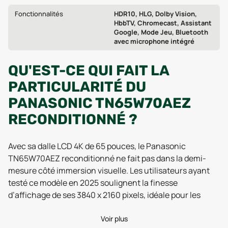
Fonctionnalités
HDR10, HLG, Dolby Vision,
HbbTV, Chromecast, Assistant
Google, Mode Jeu, Bluetooth
avec microphone intégré
QU'EST-CE QUI FAIT LA
PARTICULARITÉ DU
PANASONIC TN65W70AEZ
RECONDITIONNÉ ?
Avec sa dalle LCD 4K de 65 pouces, le Panasonic
TN65W70AEZ reconditionné ne fait pas dans la demi-
mesure côté immersion visuelle. Les utilisateurs ayant
testé ce modèle en 2025 soulignent la finesse
d’affichage de ses 3840 x 2160 pixels, idéale pour les
soirées cinéma ou les sessions sportives en famille. C’est
un vrai écran de salon qui occupe l’espace, avec ses 1452
Voir plus