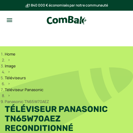
💰
1 840 000 € économisés par notre communauté
🌍
Ensemble, nous avons évité l'émission de 293 tonnes de CO₂
Home
Image
Téléviseurs
Téléviseur Panasonic
Panasonic TN65W70AEZ
TÉLÉVISEUR PANASONIC
TN65W70AEZ
RECONDITIONNÉ