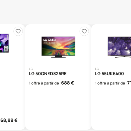
LG
LG
LG 50QNED826RE
LG 65UK6400
688
€
7
1
offre
à partir de :
1
offre
à partir de :
368,99
€