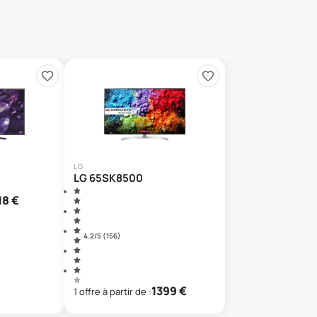
LG
LG 65SK8500
18
€
4.2
/5 (
156
)
1399
€
1
offre
à partir de :