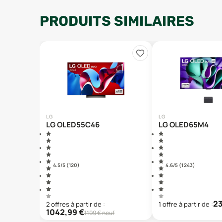
PRODUITS SIMILAIRES
LG
LG
LG OLED55C46
LG OLED65M4
4.5
/5 (
120
)
4.6
/5 (
1 243
)
2
2
offre
s
à partir de :
1
offre
à partir de :
1042,99
€
1199
€ neuf