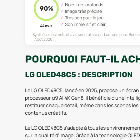
Noirs très profonds
90
%
Image très précise
Très bon pour le jeu
Son immersif et clair
44
avis
Synthèse des tests et avis constatés sur :
Lcd-compare, Bonne-
:
Août 2026
POURQUOI FAUT-IL AC
LG OLED48C5 : DESCRIPTION
Le LG OLED48C5, lancé en 2025, propose un écran O
processeur α9 AI 4K Gen8, il bénéficie d'une intelli
restituer chaque détail, même dans les scènes les
contenus créatifs.
Le LG OLED48C5 s’adapte à tous les environnements
sur la qualité d’image. Grâce à la technologie OLE