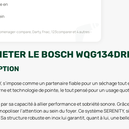
re en
ein
omenager-compare, Darty, Fnac, 123comparer
et 4 autres
HETER LE BOSCH WQG134DR
PTION
, s’impose comme un partenaire fiable pour un séchage tout e
erne et technologie de pointe, le tout pensé pour un usage quo
par sa capacité à allier performance et sobriété sonore. Grâc
nopoliser l’attention au sein du foyer. Ce système SERENITY, sig
 structure robuste en inox lui garantit, quant à lui, une bell