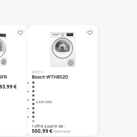
BOSCH
SFR
Bosch WTH8520
83,99
€
4.5
/5 (
120
)
1
offre
à partir de :
550,99
€
700
€ neuf