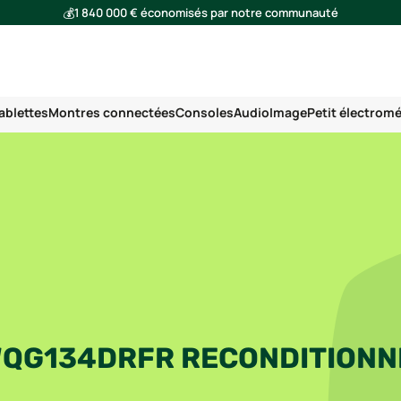
💰
1 840 000 € économisés par notre communauté
🌍
Ensemble, nous avons évité l'émission de 293 tonnes de CO₂
ablettes
Montres connectées
Consoles
Audio
Image
Petit électrom
WQG134DRFR RECONDITIONN