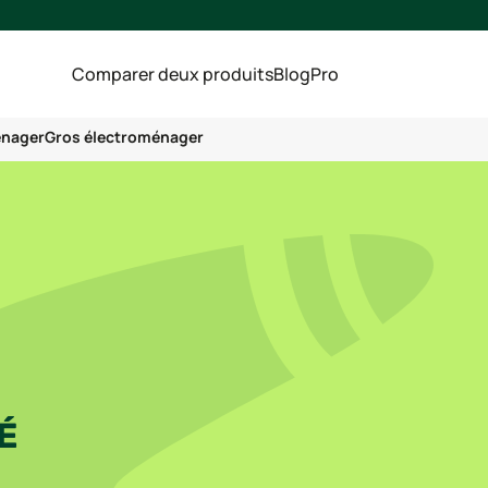
Comparer deux produits
Blog
Pro
énager
Gros électroménager
É