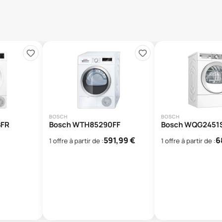
BOSCH
BOSCH
BFR
Bosch WTH85290FF
Bosch WQG2451
591,99
€
6
1
offre
à partir de :
1
offre
à partir de :