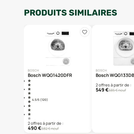
PRODUITS SIMILAIRES
BOSCH
BOSCH
Bosch WQG1420DFR
Bosch WQG133D
2
offre
s
à partir de :
549
€
685
€ neuf
4.5
/5 (
120
)
2
offre
s
à partir de :
490
€
582
€ neuf