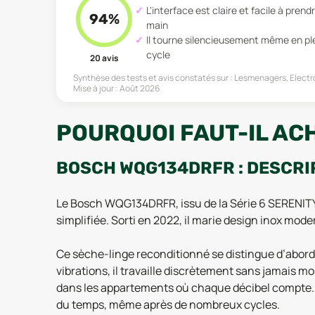
L'interface est claire et facile à prend
94
%
main
Il tourne silencieusement même en pl
cycle
20
avis
Synthèse des tests et avis constatés sur :
Lesmenagers, Electr
Mise à jour :
Août 2026
POURQUOI FAUT-IL AC
BOSCH WQG134DRFR : DESCRI
Le Bosch WQG134DRFR, issu de la Série 6 SERENITY
simplifiée. Sorti en 2022, il marie design inox mod
Ce sèche-linge reconditionné se distingue d’abord 
vibrations, il travaille discrètement sans jamais mo
dans les appartements où chaque décibel compte. Sa
du temps, même après de nombreux cycles.