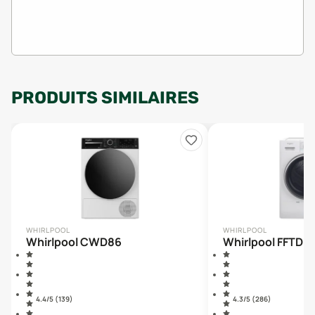
PRODUITS SIMILAIRES
WHIRLPOOL
WHIRLPOOL
Whirlpool CWD86
Whirlpool FFTD
4.4
/5 (
139
)
4.3
/5 (
286
)