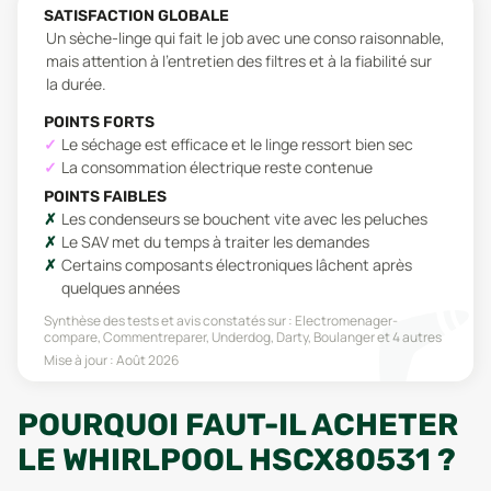
SATISFACTION GLOBALE
Un sèche-linge qui fait le job avec une conso raisonnable,
mais attention à l'entretien des filtres et à la fiabilité sur
la durée.
POINTS FORTS
Le séchage est efficace et le linge ressort bien sec
La consommation électrique reste contenue
POINTS FAIBLES
Les condenseurs se bouchent vite avec les peluches
Le SAV met du temps à traiter les demandes
Certains composants électroniques lâchent après
quelques années
Synthèse des tests et avis constatés sur :
Electromenager-
compare, Commentreparer, Underdog, Darty, Boulanger
et 4 autres
Mise à jour :
Août 2026
POURQUOI FAUT-IL ACHETER
LE WHIRLPOOL HSCX80531 ?