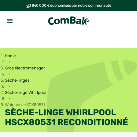
💰
1 840 000 € économisés par notre communauté
🌍
Ensemble, nous avons évité l'émission de 293 tonnes de CO₂
Home
Gros électroménager
Sèche-linges
Sèche-linge Whirlpool
Whirlpool HSCX80531
SÈCHE-LINGE WHIRLPOOL
HSCX80531 RECONDITIONNÉ