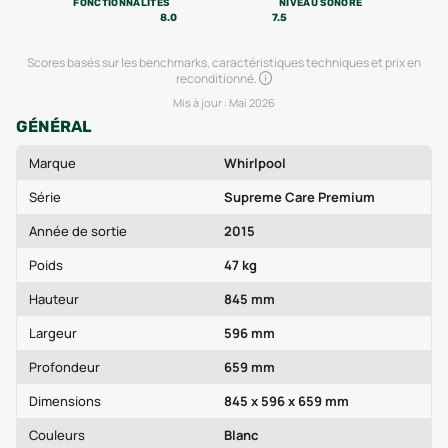
FONCTIONNALITÉS
NIVEAU SONORE
8.0
7.5
Scores basés sur les benchmarks, caractéristiques techniques et prix en
reconditionné.
Mis à jour :
Mai 2026
GÉNÉRAL
Marque
Whirlpool
Série
Supreme Care Premium
Année de sortie
2015
Poids
47 kg
Hauteur
845 mm
Largeur
596 mm
Profondeur
659 mm
Dimensions
845 x 596 x 659 mm
Couleurs
Blanc