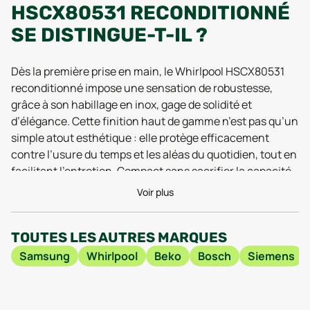
HSCX80531 RECONDITIONNÉ
SE DISTINGUE-T-IL ?
Dès la première prise en main, le Whirlpool HSCX80531
reconditionné impose une sensation de robustesse,
grâce à son habillage en inox, gage de solidité et
d’élégance. Cette finition haut de gamme n’est pas qu’un
simple atout esthétique : elle protège efficacement
contre l’usure du temps et les aléas du quotidien, tout en
facilitant l’entretien. Compact sans sacrifier la capacité,
il affiche des dimensions pensées pour s’intégrer dans
Voir plus
n’importe quelle buanderie moderne, avec 845 mm de
hauteur, 596 mm de largeur et une profondeur de 659
TOUTES LES AUTRES MARQUES
mm. Pesant 47 kg, il reste aisément manipulable lors de
l’installation, un critère apprécié par ceux qui cherchent
Samsung
Whirlpool
Beko
Bosch
Siemens
un appareil durable et flexible.
Le modèle HSCX80531 reconditionné, lancé en 2026 au