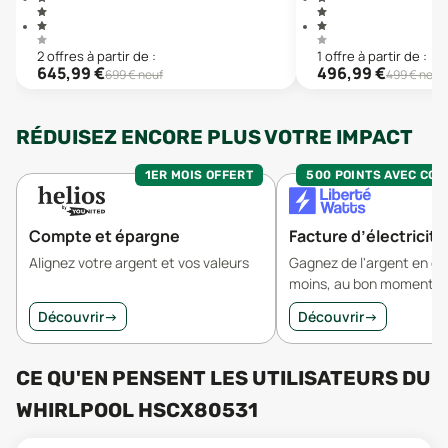
2
offre
s
à partir de :
1
offre
à partir de :
645,99
€
496,99
€
699
€ neuf
499
€ neuf
RÉDUISEZ ENCORE PLUS VOTRE IMPACT
1ER MOIS OFFERT
500 POINTS AVEC CO
Compte et épargne
Facture d’électricité
Alignez votre argent et vos valeurs
Gagnez de l'argent en 
moins, au bon moment.
Découvrir
→
Découvrir
→
CE QU'EN PENSENT LES UTILISATEURS
DU
WHIRLPOOL HSCX80531