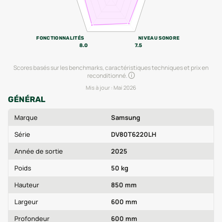
FONCTIONNALITÉS
NIVEAU SONORE
8.0
7.5
Scores basés sur les benchmarks, caractéristiques techniques et prix en
reconditionné.
Mis à jour :
Mai 2026
GÉNÉRAL
Marque
Samsung
Série
DV80T6220LH
Année de sortie
2025
Poids
50 kg
Hauteur
850 mm
Largeur
600 mm
Profondeur
600 mm