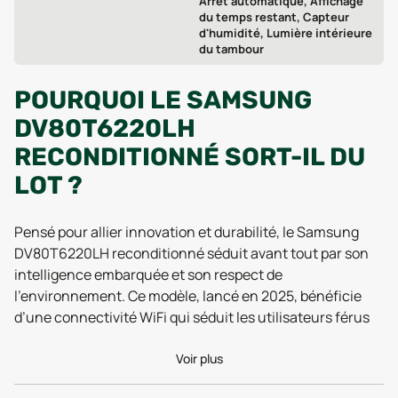
Arrêt automatique, Affichage
du temps restant, Capteur
d'humidité, Lumière intérieure
du tambour
POURQUOI LE SAMSUNG
DV80T6220LH
RECONDITIONNÉ SORT-IL DU
LOT ?
Pensé pour allier innovation et durabilité, le Samsung
DV80T6220LH reconditionné séduit avant tout par son
intelligence embarquée et son respect de
l’environnement. Ce modèle, lancé en 2025, bénéficie
d’une connectivité WiFi qui séduit les utilisateurs férus
de domotique : il suffit de le relier à une application
compatible pour programmer ou surveiller à distance le
Voir plus
séchage, recevoir des alertes, ou même optimiser la