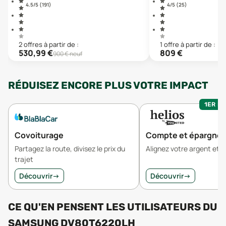
4.5
/5 (
191
)
4
/5 (
25
)
2
offre
s
à partir de :
1
offre
à partir de :
530,99
€
809
€
900
€ neuf
RÉDUISEZ ENCORE PLUS VOTRE IMPACT
1ER MO
Covoiturage
Compte et épargne
Partagez la route, divisez le prix du
Alignez votre argent et v
trajet
Découvrir
→
Découvrir
→
CE QU'EN PENSENT LES UTILISATEURS
DU
SAMSUNG DV80T6220LH