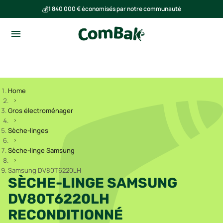
💰
1 840 000 € économisés par notre communauté
🌍
Ensemble, nous avons évité l'émission de 293 tonnes de CO₂
Home
Gros électroménager
Sèche-linges
Sèche-linge Samsung
Samsung DV80T6220LH
SÈCHE-LINGE SAMSUNG
DV80T6220LH
RECONDITIONNÉ