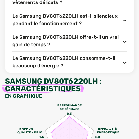
vêtements délicats ?
Le Samsung DV80T6220LH est-il silencieux
pendant le fonctionnement ?
Le Samsung DV80T6220LH offre-t-il un vrai
gain de temps ?
Le Samsung DV80T6220LH consomme-t-il
beaucoup d’énergie ?
SAMSUNG DV80T6220LH
:
CARACTÉRISTIQUES
EN GRAPHIQUE
PERFORMANCE
DE SÉCHAGE
8.5
RAPPORT
EFFICACITÉ
QUALITÉ / PRIX
ÉNERGÉTIQUE
7.5
8.0