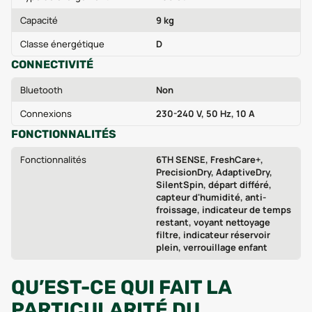
Capacité
9 kg
Classe énergétique
D
CONNECTIVITÉ
Bluetooth
Non
Connexions
230-240 V, 50 Hz, 10 A
FONCTIONNALITÉS
Fonctionnalités
6TH SENSE, FreshCare+,
PrecisionDry, AdaptiveDry,
SilentSpin, départ différé,
capteur d'humidité, anti-
froissage, indicateur de temps
restant, voyant nettoyage
filtre, indicateur réservoir
plein, verrouillage enfant
QU’EST-CE QUI FAIT LA
PARTICULARITÉ DU