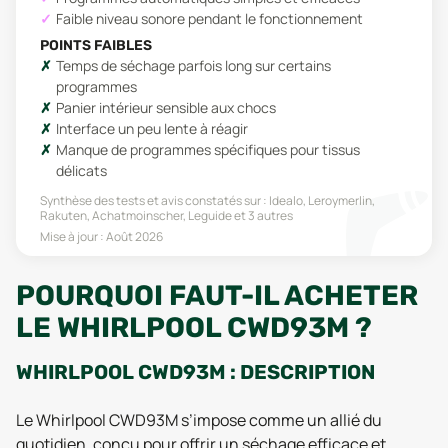
Faible niveau sonore pendant le fonctionnement
POINTS FAIBLES
Temps de séchage parfois long sur certains
programmes
Panier intérieur sensible aux chocs
Interface un peu lente à réagir
Manque de programmes spécifiques pour tissus
délicats
Synthèse des tests et avis constatés sur :
Idealo, Leroymerlin,
Rakuten, Achatmoinscher, Leguide
et 3 autres
Mise à jour :
Août 2026
POURQUOI FAUT-IL ACHETER
LE WHIRLPOOL CWD93M ?
WHIRLPOOL CWD93M : DESCRIPTION
Le Whirlpool CWD93M s’impose comme un allié du
quotidien, conçu pour offrir un séchage efficace et