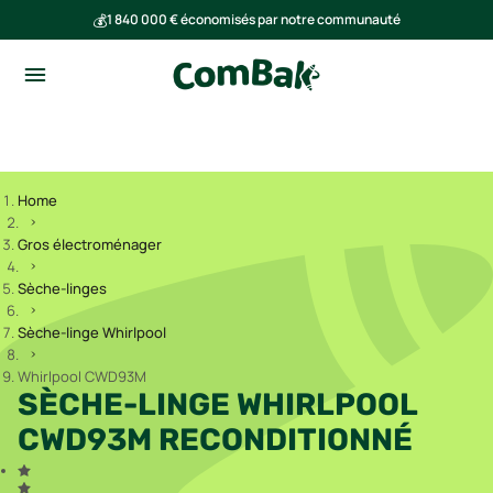
💰
1 840 000 € économisés par notre communauté
🌍
Ensemble, nous avons évité l'émission de 293 tonnes de CO₂
Home
Gros électroménager
Sèche-linges
Sèche-linge Whirlpool
Whirlpool CWD93M
SÈCHE-LINGE WHIRLPOOL
CWD93M RECONDITIONNÉ