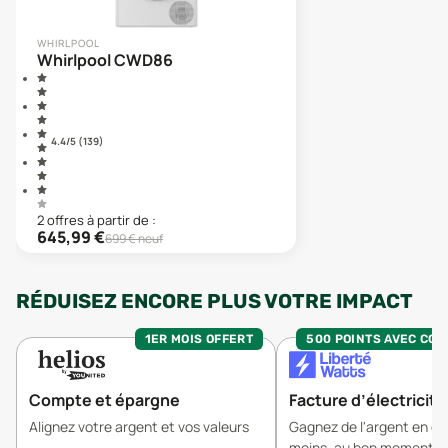
WHIRLPOOL
Whirlpool CWD86
4.4
/5 (
139
)
2
offre
s
à partir de :
645,99
€
699
€ neuf
RÉDUISEZ ENCORE PLUS VOTRE IMPACT
1ER MOIS OFFERT
500 POINTS AVEC CO
Compte et épargne
Facture d’électricité
Alignez votre argent et vos valeurs
Gagnez de l'argent en 
moins, au bon moment.