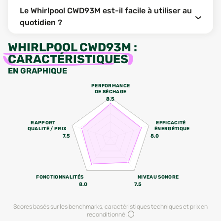
Le Whirlpool CWD93M est-il facile à utiliser au
quotidien ?
WHIRLPOOL CWD93M
:
CARACTÉRISTIQUES
EN GRAPHIQUE
PERFORMANCE
DE SÉCHAGE
8.5
RAPPORT
EFFICACITÉ
QUALITÉ / PRIX
ÉNERGÉTIQUE
7.5
8.0
FONCTIONNALITÉS
NIVEAU SONORE
8.0
7.5
Scores basés sur les benchmarks, caractéristiques techniques et prix en
reconditionné.