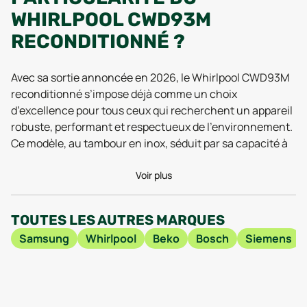
WHIRLPOOL CWD93M
RECONDITIONNÉ ?
Avec sa sortie annoncée en 2026, le Whirlpool CWD93M
reconditionné s’impose déjà comme un choix
d’excellence pour tous ceux qui recherchent un appareil
robuste, performant et respectueux de l’environnement.
Ce modèle, au tambour en inox, séduit par sa capacité à
allier fiabilité et technologie moderne, tout en adoptant
une démarche éco-responsable. Les observations
Voir plus
récentes montrent que le système de séchage intégré
optimise chaque cycle : la structure interne limite l'usure
TOUTES LES AUTRES MARQUES
du linge, et la conception innovante du tambour inox
Samsung
Whirlpool
Beko
Bosch
Siemens
contribue à préserver les tissus, même après de
multiples utilisations (tests 2025). De nombreux
utilisateurs rapportent, sur les forums de 2025 et 2026,
une réduction notable des faux plis et une capacité à