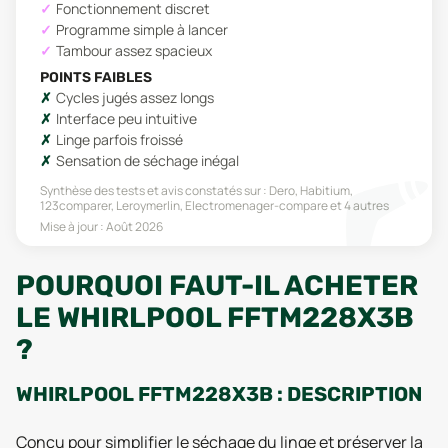
Fonctionnement discret
Programme simple à lancer
Tambour assez spacieux
POINTS FAIBLES
Cycles jugés assez longs
Interface peu intuitive
Linge parfois froissé
Sensation de séchage inégal
Synthèse des tests et avis constatés sur :
Dero, Habitium,
123comparer, Leroymerlin, Electromenager-compare
et 4 autres
Mise à jour :
Août 2026
POURQUOI FAUT-IL ACHETER
LE WHIRLPOOL FFTM228X3B
?
WHIRLPOOL FFTM228X3B : DESCRIPTION
Conçu pour simplifier le séchage du linge et préserver la