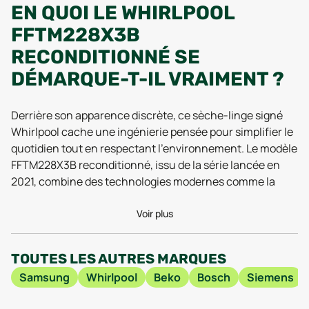
EN QUOI LE WHIRLPOOL
FFTM228X3B
RECONDITIONNÉ SE
DÉMARQUE-T-IL VRAIMENT ?
Derrière son apparence discrète, ce sèche-linge signé
Whirlpool cache une ingénierie pensée pour simplifier le
quotidien tout en respectant l’environnement. Le modèle
FFTM228X3B reconditionné, issu de la série lancée en
2021, combine des technologies modernes comme la
pompe à chaleur et le contrôle intelligent de l’humidité,
ce qui séduit toujours autant les utilisateurs lors des
Voir plus
tests 2025. Avec seulement 44 kg sur la balance et une
profondeur de 64,9 cm, il s’intègre facilement dans la
TOUTES LES AUTRES MARQUES
plupart des buanderies, tout en restant assez léger pour
Samsung
Whirlpool
Beko
Bosch
Siemens
être déplacé en cas de besoin. Sa hauteur contenue,
juste sous les 85 cm, le rend aussi pratique sous un plan