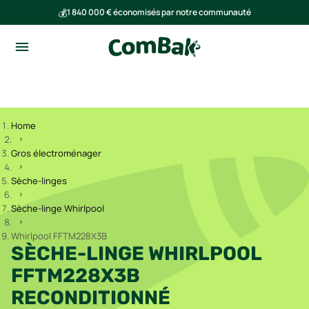
💰
1 840 000 € économisés par notre communauté
🌍
Ensemble, nous avons évité l'émission de 293 tonnes de CO₂
Home
Gros électroménager
Sèche-linges
Sèche-linge Whirlpool
Whirlpool FFTM228X3B
SÈCHE-LINGE WHIRLPOOL
FFTM228X3B
RECONDITIONNÉ