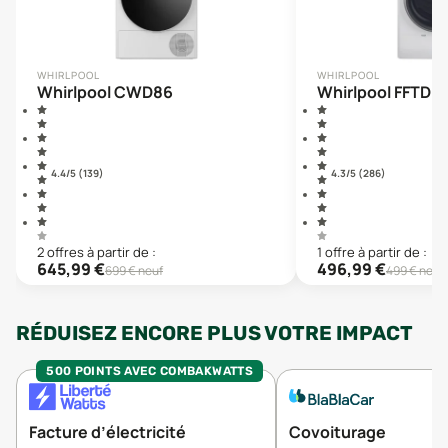
WHIRLPOOL
WHIRLPOOL
Whirlpool CWD86
Whirlpool FFTD
4.4
/5 (
139
)
4.3
/5 (
286
)
2
offre
s
à partir de :
1
offre
à partir de :
645,99
€
496,99
€
699
€ neuf
499
€ neuf
RÉDUISEZ ENCORE PLUS VOTRE IMPACT
500 POINTS AVEC COMBAKWATTS
Facture d’électricité
Covoiturage