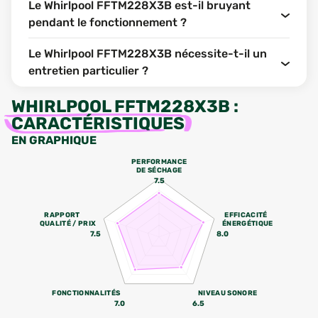
Le Whirlpool FFTM228X3B est-il bruyant
pendant le fonctionnement ?
Le Whirlpool FFTM228X3B nécessite-t-il un
entretien particulier ?
WHIRLPOOL FFTM228X3B
:
CARACTÉRISTIQUES
EN GRAPHIQUE
PERFORMANCE
DE SÉCHAGE
7.5
RAPPORT
EFFICACITÉ
QUALITÉ / PRIX
ÉNERGÉTIQUE
7.5
8.0
FONCTIONNALITÉS
NIVEAU SONORE
7.0
6.5