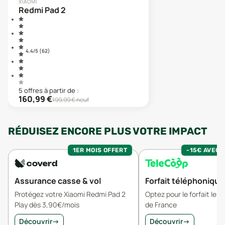
XIAOMI
Redmi Pad 2
4.4
/5 (
62
)
5
offre
s
à partir de :
160,99
€
199,99
€ neuf
RÉDUISEZ ENCORE PLUS VOTRE IMPACT
1ER MOIS OFFERT
-15€ AVEC 
Assurance casse & vol
Forfait téléphonique
Protégez votre Xiaomi Redmi Pad 2
Optez pour le forfait le 
Play dès 3,90€/mois
de France
Découvrir
→
Découvrir
→