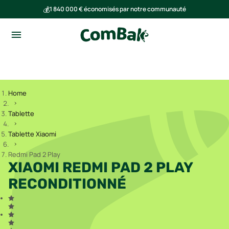
💰
1 840 000 € économisés par notre communauté
🌍
Ensemble, nous avons évité l'émission de 293 tonnes de CO₂
Home
Tablette
Tablette Xiaomi
Redmi Pad 2 Play
XIAOMI REDMI PAD 2 PLAY
RECONDITIONNÉ