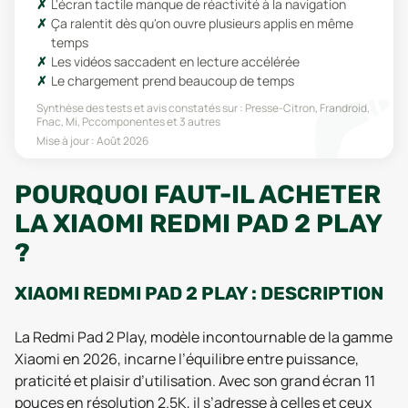
L'écran tactile manque de réactivité à la navigation
Ça ralentit dès qu'on ouvre plusieurs applis en même
temps
Les vidéos saccadent en lecture accélérée
Le chargement prend beaucoup de temps
Synthèse des tests et avis constatés sur :
Presse-Citron, Frandroid,
Fnac, Mi, Pccomponentes
et 3 autres
Mise à jour :
Août 2026
POURQUOI FAUT-IL ACHETER
LA XIAOMI REDMI PAD 2 PLAY
?
XIAOMI REDMI PAD 2 PLAY : DESCRIPTION
La Redmi Pad 2 Play, modèle incontournable de la gamme
Xiaomi en 2026, incarne l’équilibre entre puissance,
praticité et plaisir d’utilisation. Avec son grand écran 11
pouces en résolution 2.5K, il s’adresse à celles et ceux