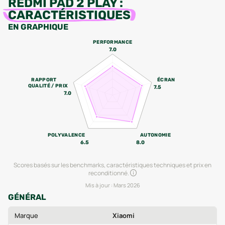
REDMI PAD 2 PLAY
:
CARACTÉRISTIQUES
EN GRAPHIQUE
PERFORMANCE
7.0
RAPPORT
ÉCRAN
QUALITÉ / PRIX
7.5
7.0
POLYVALENCE
AUTONOMIE
6.5
8.0
Scores basés sur les benchmarks, caractéristiques techniques et prix en
reconditionné.
Mis à jour :
Mars 2026
GÉNÉRAL
Marque
Xiaomi