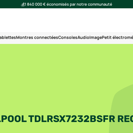
💰
1 840 000 € économisés par notre communauté
🌍
Ensemble, nous avons évité l'émission de 293 tonnes de CO₂
ablettes
Montres connectées
Consoles
Audio
Image
Petit électrom
LPOOL TDLRSX7232BSFR RE