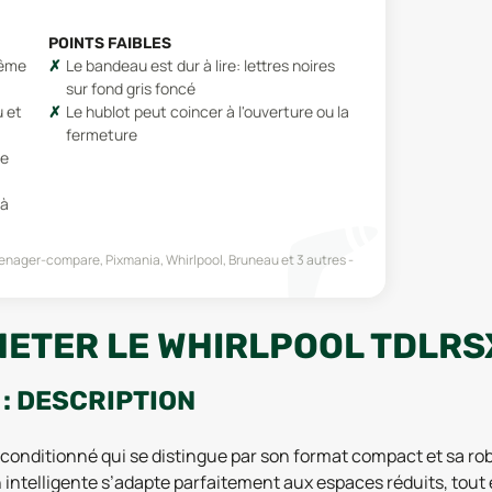
POINTS FAIBLES
même
Le bandeau est dur à lire: lettres noires
sur fond gris foncé
 et
Le hublot peut coincer à l'ouverture ou la
fermeture
ne
 à
enager-compare, Pixmania, Whirlpool, Bruneau
et 3 autres
HETER LE WHIRLPOOL TDLRS
: DESCRIPTION
onditionné qui se distingue par son format compact et sa rob
on intelligente s’adapte parfaitement aux espaces réduits, tou