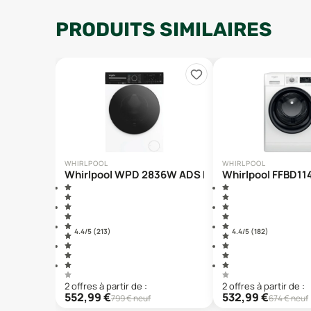
PRODUITS SIMILAIRES
WHIRLPOOL
WHIRLPOOL
Whirlpool WPD 2836W ADS FR
Whirlpool FFBD1
4.4
/5 (
213
)
4.4
/5 (
182
)
2
offre
s
à partir de :
2
offre
s
à partir de :
552,99
€
532,99
€
799
€ neuf
674
€ neuf