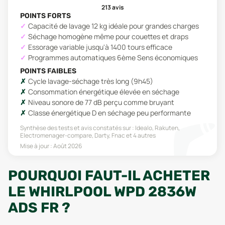
213
avis
POINTS FORTS
Capacité de lavage 12 kg idéale pour grandes charges
Séchage homogène même pour couettes et draps
Essorage variable jusqu'à 1400 tours efficace
Programmes automatiques 6ème Sens économiques
POINTS FAIBLES
Cycle lavage-séchage très long (9h45)
Consommation énergétique élevée en séchage
Niveau sonore de 77 dB perçu comme bruyant
Classe énergétique D en séchage peu performante
Synthèse des tests et avis constatés sur :
Idealo, Rakuten,
Electromenager-compare, Darty, Fnac
et 4 autres
Mise à jour :
Août 2026
POURQUOI FAUT-IL ACHETER
LE WHIRLPOOL WPD 2836W
ADS FR ?