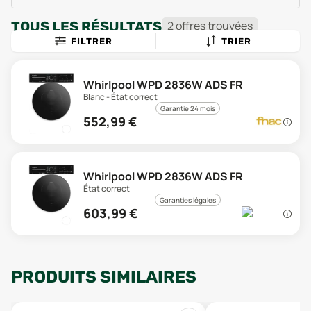
TOUS LES RÉSULTATS
2
offre
s
trouvée
s
FILTRER
TRIER
Whirlpool WPD 2836W ADS FR
Blanc - État correct
Garantie 24 mois
552,99
€
Whirlpool WPD 2836W ADS FR
État correct
Garanties légales
603,99
€
PRODUITS SIMILAIRES