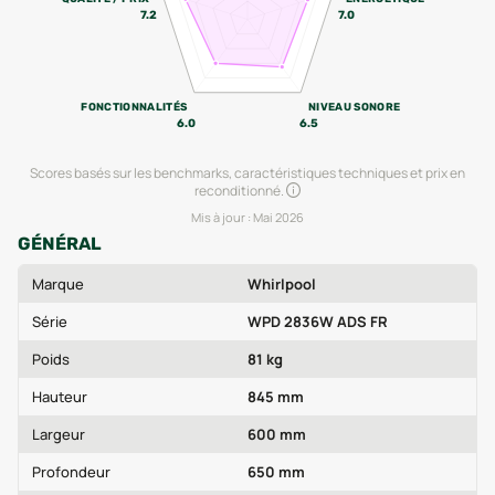
7.2
7.0
FONCTIONNALITÉS
NIVEAU SONORE
6.0
6.5
Scores basés sur les benchmarks, caractéristiques techniques et prix en
reconditionné.
Mis à jour :
Mai 2026
GÉNÉRAL
Marque
Whirlpool
Série
WPD 2836W ADS FR
Poids
81 kg
Hauteur
845 mm
Largeur
600 mm
Profondeur
650 mm