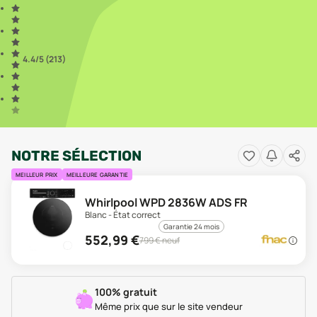
4.4
/5 (
213
)
NOTRE SÉLECTION
MEILLEUR PRIX
MEILLEURE GARANTIE
Whirlpool WPD 2836W ADS FR
Blanc - État correct
Garantie 24 mois
552,99
€
799
€ neuf
100% gratuit
Même prix que sur le site vendeur