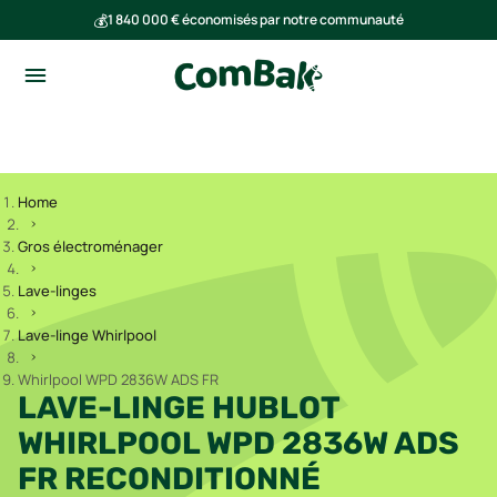
💰
1 840 000 € économisés par notre communauté
🌍
Ensemble, nous avons évité l'émission de 293 tonnes de CO₂
Home
Gros électroménager
Lave-linges
Lave-linge Whirlpool
Whirlpool WPD 2836W ADS FR
LAVE-LINGE HUBLOT
WHIRLPOOL WPD 2836W ADS
FR RECONDITIONNÉ