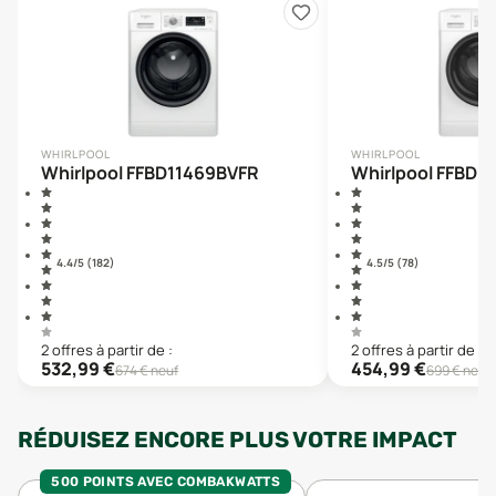
WHIRLPOOL
WHIRLPOOL
Whirlpool FFBD11469BVFR
Whirlpool FFBD1
4.4
/5 (
182
)
4.5
/5 (
78
)
2
offre
s
à partir de :
2
offre
s
à partir de :
532,99
€
454,99
€
674
€ neuf
699
€ neuf
RÉDUISEZ ENCORE PLUS VOTRE IMPACT
500 POINTS AVEC COMBAKWATTS