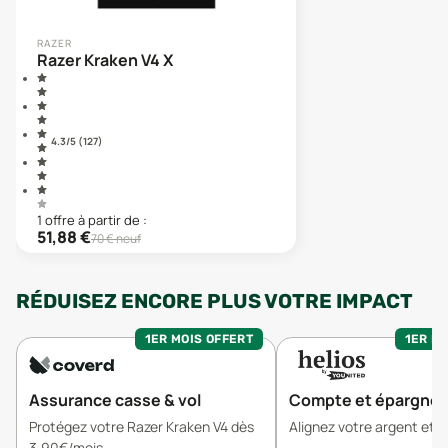
RAZER
Razer Kraken V4 X
4.3
/5 (
127
)
1
offre
à partir de :
51,88
€
70
€ neuf
RÉDUISEZ ENCORE PLUS VOTRE IMPACT
1ER MOIS OFFERT
1ER MO
Assurance casse & vol
Compte et épargne
Protégez votre Razer Kraken V4 dès
Alignez votre argent et v
3,90€/mois