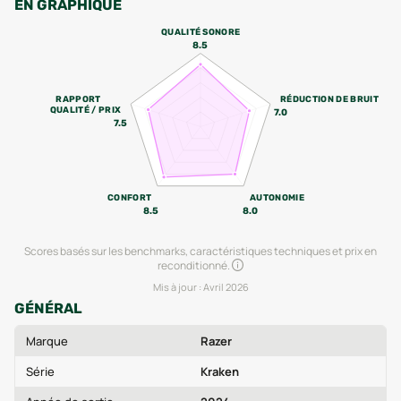
EN GRAPHIQUE
QUALITÉ SONORE
8.5
RAPPORT
RÉDUCTION DE BRUIT
QUALITÉ / PRIX
7.0
7.5
CONFORT
AUTONOMIE
8.5
8.0
Scores basés sur les benchmarks, caractéristiques techniques et prix en
reconditionné.
Mis à jour :
Avril 2026
GÉNÉRAL
Marque
Razer
Série
Kraken