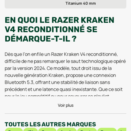
Titanium 40 mm
EN QUOI LE RAZER KRAKEN
V4 RECONDITIONNÉ SE
DÉMARQUE-T-IL ?
Dès que l’on enfile un Razer Kraken V4 reconditionné,
difficile de ne pas remarquer le saut technologique opéré
par la version 2024. Ce modèle, tout droit issu de la
nouvelle génération Kraken, propose une connexion
Bluetooth 5.3, offrant une stabilité de liaison sans
précédent et une latence quasi inexistante. Que ce soit
pour le jeu compétitif ou pour savourer sa playlist
préférée sans interruption, les tests récents de 2025
Voir plus
saluent la qualité de transmission et l’endurance de la
batterie, qui rassure même lors de longues sessions. La
TOUTES LES AUTRES MARQUES
mousse à mémoire de forme des oreillettes, signature de