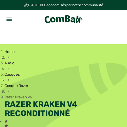
💰
1 840 000 € économisés par notre communauté
🌍
Ensemble, nous avons évité l'émission de 293 tonnes de CO₂
Home
Audio
Casques
Casque Razer
Razer Kraken V4
RAZER KRAKEN V4
RECONDITIONNÉ