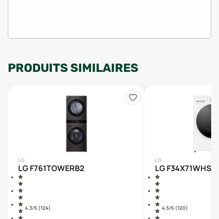
PRODUITS SIMILAIRES
LG
LG
LG F761TOWERB2
LG F34X71WHST
4.3
/5 (
124
)
4.5
/5 (
120
)