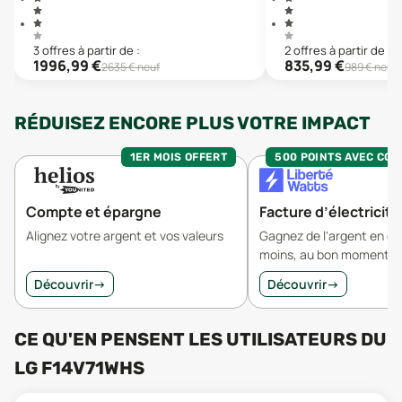
3
offre
s
à partir de :
2
offre
s
à partir de :
1996,99
€
835,99
€
2635
€ neuf
989
€ neuf
RÉDUISEZ ENCORE PLUS VOTRE IMPACT
1ER MOIS OFFERT
500 POINTS AVEC CO
Compte et épargne
Facture d’électricité
Alignez votre argent et vos valeurs
Gagnez de l'argent en 
moins, au bon moment.
Découvrir
→
Découvrir
→
CE QU'EN PENSENT LES UTILISATEURS
DU
LG F14V71WHS