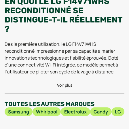
EN QUOI LE LG F14V71WHS
RECONDITIONNÉ SE
DISTINGUE-T-IL RÉELLEMENT
?
Dès la première utilisation, le LG F14V71WHS
reconditionné impressionne par sa capacité à marier
innovations technologiques et fiabilité éprouvée. Doté
d’une connectivité Wi-Fi intégrée, ce modèle permet à
l’utilisateur de piloter son cycle de lavage à distance,
d’être averti par notifications ou de diagnostiquer
rapidement le moindre souci depuis une application
Voir plus
dédiée. Ce confort moderne, salué lors des tests 2025,
s’appuie sur une interface intuitive qui n’exige aucune
TOUTES LES AUTRES MARQUES
compétence de geek : même les novices apprécient la
Samsung
Whirlpool
Electrolux
Candy
LG
simplicité d’utilisation au quotidien.
Côté robustesse, le LG F14V71WHS reconditionné ne fait