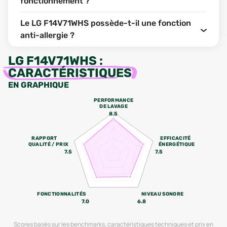
fonctionnement ?
Le LG F14V71WHS possède-t-il une fonction
anti-allergie ?
LG F14V71WHS
:
CARACTÉRISTIQUES
EN GRAPHIQUE
PERFORMANCE
DE LAVAGE
8.5
RAPPORT
EFFICACITÉ
QUALITÉ / PRIX
ÉNERGÉTIQUE
7.5
7.5
FONCTIONNALITÉS
NIVEAU SONORE
7.0
6.8
Scores basés sur les benchmarks, caractéristiques techniques et prix en