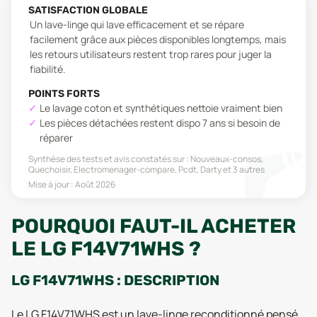
SATISFACTION GLOBALE
Un lave-linge qui lave efficacement et se répare
facilement grâce aux pièces disponibles longtemps, mais
les retours utilisateurs restent trop rares pour juger la
fiabilité.
POINTS FORTS
Le lavage coton et synthétiques nettoie vraiment bien
Les pièces détachées restent dispo 7 ans si besoin de
réparer
Synthèse des tests et avis constatés sur :
Nouveaux-consos,
Quechoisir, Electromenager-compare, Pcdt, Darty
et 3 autres
Mise à jour :
Août 2026
POURQUOI FAUT-IL ACHETER
LE LG F14V71WHS ?
LG F14V71WHS : DESCRIPTION
Le LG F14V71WHS est un lave-linge reconditionné pensé