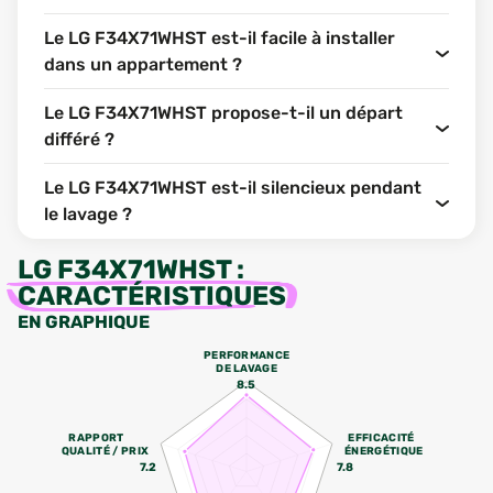
Le LG F34X71WHST est-il facile à installer
dans un appartement ?
Le LG F34X71WHST propose-t-il un départ
différé ?
Le LG F34X71WHST est-il silencieux pendant
le lavage ?
LG F34X71WHST
:
CARACTÉRISTIQUES
EN GRAPHIQUE
PERFORMANCE
DE LAVAGE
8.5
RAPPORT
EFFICACITÉ
QUALITÉ / PRIX
ÉNERGÉTIQUE
7.2
7.8