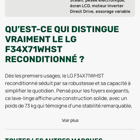
Steam, pesée électronique,
écran LCD, moteur Inverter
Direct Drive, essorage variable
QU’EST-CE QUI DISTINGUE
VRAIMENT LE LG
F34X71WHST
RECONDITIONNÉ ?
Dès les premiers usages, le LG F34X71WHST
reconditionné séduit par sa robustesse et sa capacité à
simplifier le quotidien. Pensé pour les foyers exigeants,
ce lave-linge affiche une construction solide, avec un
poids de 73 kg qui témoigne d’une stabilité remarquable,
même lors des cycles d’essorage intensifs. Les dernières
évaluations techniques (Tests 2025) mettent en avant
Voir plus
son efficacité énergétique conservée après
reconditionnement, ce qui en fait un choix pertinent