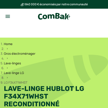
💰
1 840 000 € économisés par notre communauté
🌍
Ensemble, nous avons évité l'émission de 293 tonnes de CO₂
Home
Gros électroménager
Lave-linges
Lave-linge LG
LG F34X71WHST
LAVE-LINGE HUBLOT LG
F34X71WHST
RECONDITIONNÉ