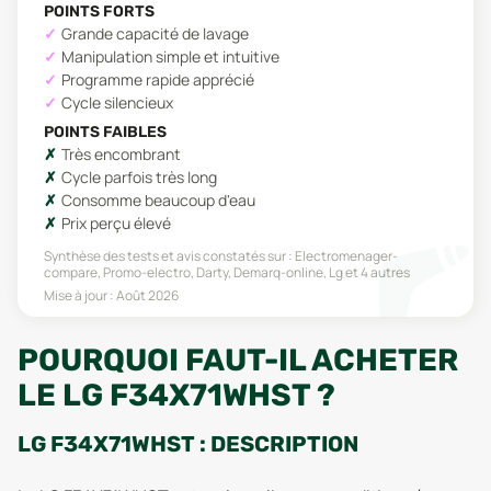
POINTS FORTS
Grande capacité de lavage
Manipulation simple et intuitive
Programme rapide apprécié
Cycle silencieux
POINTS FAIBLES
Très encombrant
Cycle parfois très long
Consomme beaucoup d'eau
Prix perçu élevé
Synthèse des tests et avis constatés sur :
Electromenager-
compare, Promo-electro, Darty, Demarq-online, Lg
et 4 autres
Mise à jour :
Août 2026
POURQUOI FAUT-IL ACHETER
LE LG F34X71WHST ?
LG F34X71WHST : DESCRIPTION