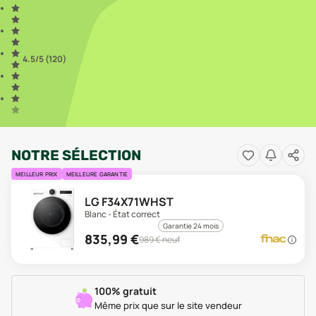
4.5
/5 (
120
)
NOTRE SÉLECTION
MEILLEUR PRIX
MEILLEURE GARANTIE
LG F34X71WHST
Blanc - État correct
Garantie 24 mois
835,99
€
989
€ neuf
100% gratuit
Même prix que sur le site vendeur