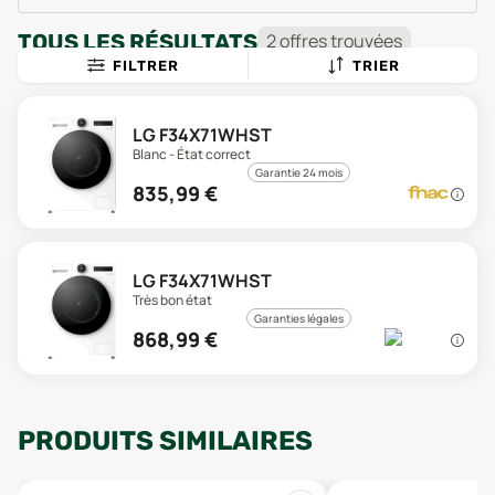
TOUS LES RÉSULTATS
2
offre
s
trouvée
s
FILTRER
TRIER
LG F34X71WHST
Blanc - État correct
Garantie 24 mois
835,99
€
LG F34X71WHST
Très bon état
Garanties légales
868,99
€
PRODUITS SIMILAIRES