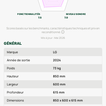
FONCTIONNALITÉS
NIVEAU SONORE
7.5
7.0
Scores basés sur les benchmarks, caractéristiques techniques et prix en
reconditionné.
Mis à jour :
Mai 2026
GÉNÉRAL
Marque
LG
Année de sortie
2024
Poids
73 kg
Hauteur
850 mm
Largeur
600 mm
Profondeur
615 mm
Dimensions
850 x 600 x 615 mm