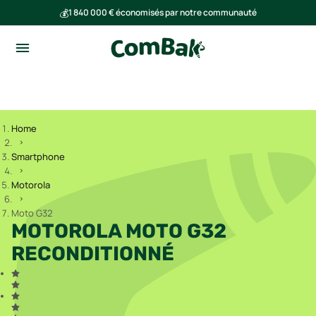
💰
1 840 000 € économisés par notre communauté
🌍
Ensemble, nous avons évité l'émission de 293 tonnes de CO₂
Home
Smartphone
Motorola
Moto G32
MOTOROLA MOTO G32
RECONDITIONNÉ