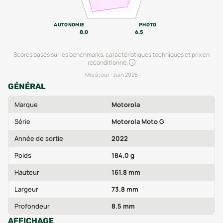
AUTONOMIE
PHOTO
8.0
6.5
Scores basés sur les benchmarks, caractéristiques techniques et prix en
reconditionné.
Mis à jour :
Juin 2026
GÉNÉRAL
Marque
Motorola
Série
Motorola Moto G
Année de sortie
2022
Poids
184.0 g
Hauteur
161.8 mm
Largeur
73.8 mm
Profondeur
8.5 mm
AFFICHAGE