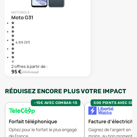
MOTOROLA
Moto G31
4.3
/5 (
57
)
2
offre
s
à partir de :
95
€
219
€ neuf
RÉDUISEZ ENCORE PLUS VOTRE IMPACT
-15€ AVEC COMBAK-15
500 POINTS AVEC CO
Forfait téléphonique
Facture d’électricité
Optez pour le forfait le plus engagé
Gagnez de l'argent en 
de France
moins, au bon moment.