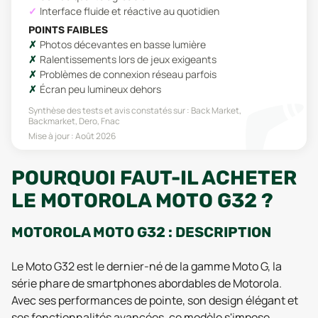
Interface fluide et réactive au quotidien
POINTS FAIBLES
Photos décevantes en basse lumière
Ralentissements lors de jeux exigeants
Problèmes de connexion réseau parfois
Écran peu lumineux dehors
Synthèse des tests et avis constatés sur :
Back Market,
Backmarket, Dero, Fnac
Mise à jour :
Août 2026
POURQUOI FAUT-IL ACHETER
LE MOTOROLA MOTO G32 ?
MOTOROLA MOTO G32 : DESCRIPTION
Le Moto G32 est le dernier-né de la gamme Moto G, la
série phare de smartphones abordables de Motorola.
Avec ses performances de pointe, son design élégant et
ses fonctionnalités avancées, ce modèle s'impose