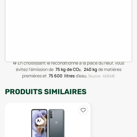
♻️
En choisissant le reconditionné à la place du neuf, vous
évitez l'émission de
75
kg de CO₂
,
240
kg
de matières
premières
et
75 600
litres
d'eau
.
Source : ADEME
PRODUITS SIMILAIRES