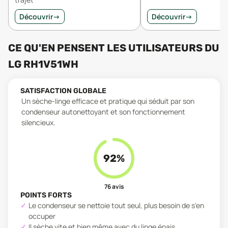
Découvrir
→
Découvrir
→
CE QU'EN PENSENT LES UTILISATEURS
DU
LG RH1V51WH
SATISFACTION GLOBALE
Un sèche-linge efficace et pratique qui séduit par son
condenseur autonettoyant et son fonctionnement
silencieux.
92
%
76
avis
POINTS FORTS
Le condenseur se nettoie tout seul, plus besoin de s'en
occuper
Il sèche vite et bien même avec du linge épais