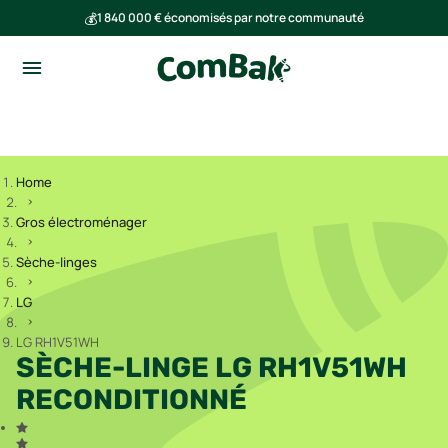
💰
1 840 000 € économisés par notre communauté
🌍
Ensemble, nous avons évité l'émission de 293 tonnes de CO₂
Home
Gros électroménager
Sèche-linges
LG
LG RH1V51WH
SÈCHE-LINGE LG RH1V51WH
RECONDITIONNÉ