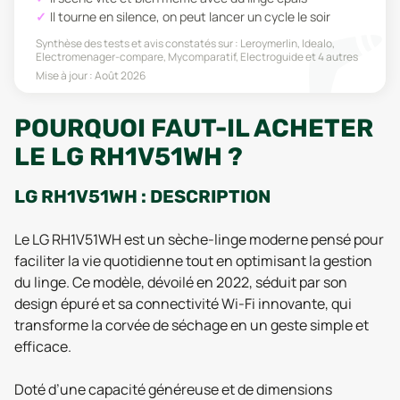
Il tourne en silence, on peut lancer un cycle le soir
Synthèse des tests et avis constatés sur :
Leroymerlin, Idealo,
Electromenager-compare, Mycomparatif, Electroguide
et 4 autres
Mise à jour :
Août 2026
POURQUOI FAUT-IL ACHETER
LE LG RH1V51WH ?
LG RH1V51WH : DESCRIPTION
Le LG RH1V51WH est un sèche-linge moderne pensé pour
faciliter la vie quotidienne tout en optimisant la gestion
du linge. Ce modèle, dévoilé en 2022, séduit par son
design épuré et sa connectivité Wi-Fi innovante, qui
transforme la corvée de séchage en un geste simple et
efficace.
Doté d’une capacité généreuse et de dimensions