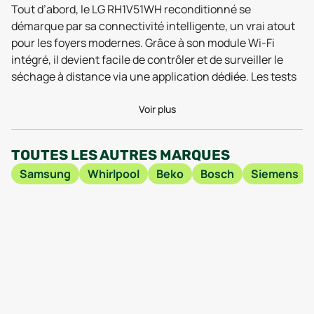
Tout d’abord, le LG RH1V51WH reconditionné se
démarque par sa connectivité intelligente, un vrai atout
pour les foyers modernes. Grâce à son module Wi-Fi
intégré, il devient facile de contrôler et de surveiller le
séchage à distance via une application dédiée. Les tests
2025 soulignent à quel point cette fonctionnalité
améliore l’expérience utilisateur, avec la possibilité de
Voir plus
régler les cycles, de recevoir des alertes de fin de
programme, ou même d’optimiser les paramètres selon la
TOUTES LES AUTRES MARQUES
charge. Ce côté connecté séduit particulièrement ceux
Samsung
Whirlpool
Beko
Bosch
Siemens
qui veulent gagner du temps au quotidien, tout en
gardant un œil sur leur consommation énergétique.
Côté performance, le LG RH1V51WH reconditionné
bénéficie toujours des innovations récentes proposées
par LG depuis sa sortie en 2022. Son tambour spacieux,
logé dans un format compact de 85 cm de hauteur pour
60 cm de large, offre une capacité suffisante pour les
besoins d’une famille, tout en s’intégrant facilement