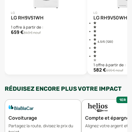
LG
LG
LG RH9V51WH
LG RH9V50WH
1
offre
à partir de :
659
€
849
€ neuf
4.5
/5 (
120
)
1
offre
à partir de :
582
€
699
€ neuf
RÉDUISEZ ENCORE PLUS VOTRE IMPACT
1ER MO
Covoiturage
Compte et épargne
Partagez la route, divisez le prix du
Alignez votre argent et v
trajet