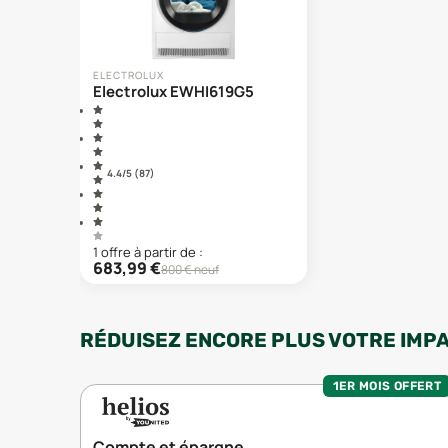
ELECTROLUX
Electrolux EWHI619G5
4.4
/5 (
87
)
1
offre
à partir de :
683,99
€
800
€ neuf
RÉDUISEZ ENCORE PLUS VOTRE IMP
1ER MOIS OFFERT
Compte et épargne