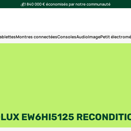
💰
1 840 000 € économisés par notre communauté
🌍
Ensemble, nous avons évité l'émission de 293 tonnes de CO₂
ablettes
Montres connectées
Consoles
Audio
Image
Petit électrom
OLUX EW6HI5125 RECONDITI