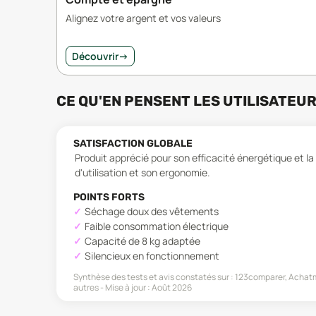
Alignez votre argent et vos valeurs
Découvrir
→
CE QU'EN PENSENT LES UTILISATEU
SATISFACTION GLOBALE
Produit apprécié pour son efficacité énergétique et l
d'utilisation et son ergonomie.
POINTS FORTS
Séchage doux des vêtements
Faible consommation électrique
Capacité de 8 kg adaptée
Silencieux en fonctionnement
Synthèse des tests et avis constatés sur :
123comparer, Achatm
autres
Mise à jour :
Août 2026