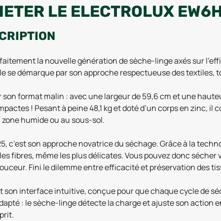
HETER LE ELECTROLUX EW6H
CRIPTION
aitement la nouvelle génération de sèche-linge axés sur l’efficac
 se démarque par son approche respectueuse des textiles, tout
 son format malin : avec une largeur de 59,6 cm et une hauteu
actes ! Pesant à peine 48,1 kg et doté d’un corps en zinc, il c
en zone humide ou au sous-sol.
25, c’est son approche novatrice du séchage. Grâce à la techn
 les fibres, même les plus délicates. Vous pouvez donc séche
douceur. Fini le dilemme entre efficacité et préservation des tis
t son interface intuitive, conçue pour que chaque cycle de s
apté : le sèche-linge détecte la charge et ajuste son action en
prit.