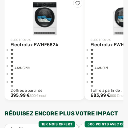
ELECTROLUX
ELECTROLUX
Electrolux EWHE6824
Electrolux EWHI
4.5
/5 (
979
)
4.4
/5 (
87
)
2
offre
s
à partir de :
1
offre
à partir de :
395,99
€
683,99
€
600
€ neuf
800
€ neuf
RÉDUISEZ ENCORE PLUS VOTRE IMPACT
1ER MOIS OFFERT
500 POINTS AVEC CO