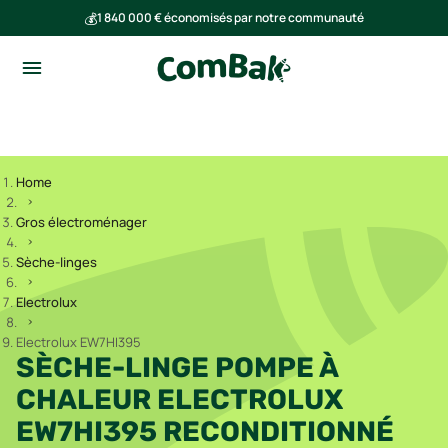
💰
1 840 000 € économisés par notre communauté
🌍
Ensemble, nous avons évité l'émission de 293 tonnes de CO₂
Home
Gros électroménager
Sèche-linges
Electrolux
Electrolux EW7HI395
SÈCHE-LINGE POMPE À
CHALEUR ELECTROLUX
EW7HI395 RECONDITIONNÉ