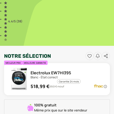
4.4
/5 (
38
)
NOTRE SÉLECTION
MEILLEUR PRIX
MEILLEURE GARANTIE
Electrolux EW7HI395
Blanc - État correct
Garantie 24 mois
518,99
€
650
€ neuf
100% gratuit
Même prix que sur le site vendeur