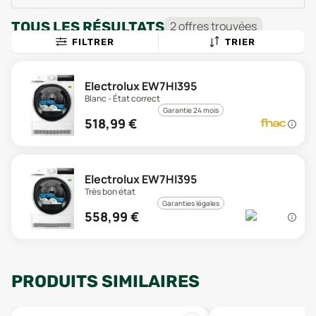
TOUS LES RÉSULTATS
2
offre
s
trouvée
s
FILTRER
TRIER
Electrolux EW7HI395
Blanc - État correct
Garantie 24 mois
518,99
€
Electrolux EW7HI395
Très bon état
Garanties légales
558,99
€
PRODUITS SIMILAIRES