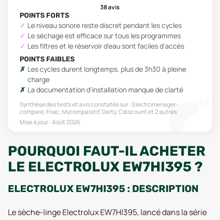
38
avis
POINTS FORTS
Le niveau sonore reste discret pendant les cycles
Le séchage est efficace sur tous les programmes
Les filtres et le réservoir d'eau sont faciles d'accès
POINTS FAIBLES
Les cycles durent longtemps, plus de 3h30 à pleine
charge
La documentation d'installation manque de clarté
Synthèse des tests et avis constatés sur :
Electromenager-
compare, Fnac, Mycomparatif, Darty, Cdiscount
et 2 autres
Mise à jour :
Août 2026
POURQUOI FAUT-IL ACHETER
LE ELECTROLUX EW7HI395 ?
ELECTROLUX EW7HI395 : DESCRIPTION
Le sèche-linge Electrolux EW7HI395, lancé dans la série