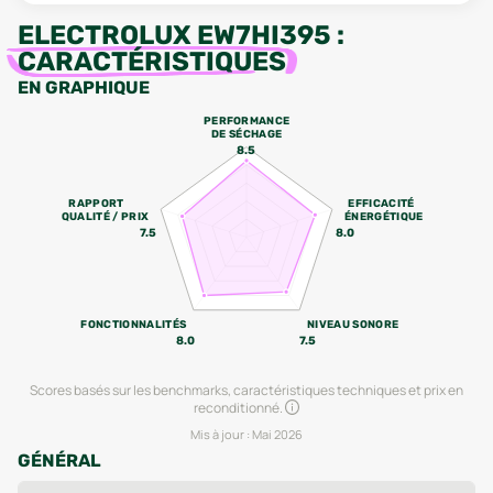
ELECTROLUX EW7HI395
:
CARACTÉRISTIQUES
EN GRAPHIQUE
PERFORMANCE
DE SÉCHAGE
8.5
RAPPORT
EFFICACITÉ
QUALITÉ / PRIX
ÉNERGÉTIQUE
7.5
8.0
FONCTIONNALITÉS
NIVEAU SONORE
8.0
7.5
Scores basés sur les benchmarks, caractéristiques techniques et prix en
reconditionné.
Mis à jour :
Mai 2026
GÉNÉRAL