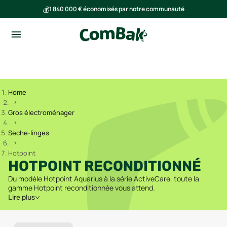
💰
1 840 000 € économisés par notre communauté
🌍
Ensemble, nous avons évité l'émission de 293 tonnes de CO₂
Home
Gros électroménager
Sèche-linges
Hotpoint
HOTPOINT RECONDITIONNÉ
Du modèle Hotpoint Aquarius à la série ActiveCare, toute la
gamme Hotpoint reconditionnée vous attend.
Lire plus