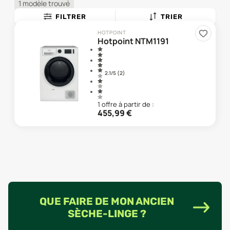
1 modèle trouvé
FILTRER
TRIER
HOTPOINT
Hotpoint NTM1191
2.1
/5 (
2
)
1
offre
à partir de :
455,99
€
QUE FAIRE DE MON ANCIEN
SÈCHE-LINGE ?