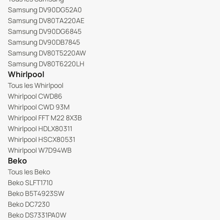
Samsung DV90DG52A0
Samsung DV80TA220AE
Samsung DV90DG6845
Samsung DV90DB7845
Samsung DV80T5220AW
Samsung DV80T6220LH
Whirlpool
Tous les Whirlpool
Whirlpool CWD86
Whirlpool CWD 93M
Whirlpool FFT M22 8X3B
Whirlpool HDLX80311
Whirlpool HSCX80531
Whirlpool W7D94WB
Beko
Tous les Beko
Beko SLFT1710
Beko B5T4923SW
Beko DC7230
Beko DS7331PA0W