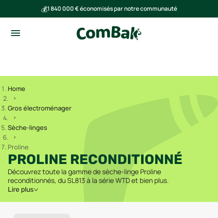
💰
1 840 000 € économisés par notre communauté
🌍
Ensemble, nous avons évité l'émission de 293 tonnes de CO₂
Home
Gros électroménager
Sèche-linges
Proline
PROLINE RECONDITIONNÉ
Découvrez toute la gamme de sèche-linge Proline
reconditionnés, du SL813 à la série WTD et bien plus.
Lire plus