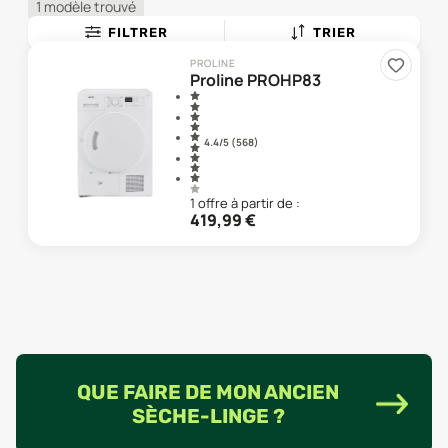
1 modèle trouvé
FILTRER
TRIER
PROLINE
Proline PROHP83
4.4
/5 (
568
)
1
offre
à partir de :
419,99
€
QUE FAIRE DE MON ANCIEN
SÈCHE-LINGE ?