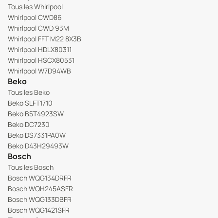
Tous les Whirlpool
Whirlpool CWD86
Whirlpool CWD 93M
Whirlpool FFT M22 8X3B
Whirlpool HDLX80311
Whirlpool HSCX80531
Whirlpool W7D94WB
Beko
Tous les Beko
Beko SLFT1710
Beko B5T4923SW
Beko DC7230
Beko DS7331PA0W
Beko D43H29493W
Bosch
Tous les Bosch
Bosch WQG134DRFR
Bosch WQH245ASFR
Bosch WQG133DBFR
Bosch WQG1421SFR