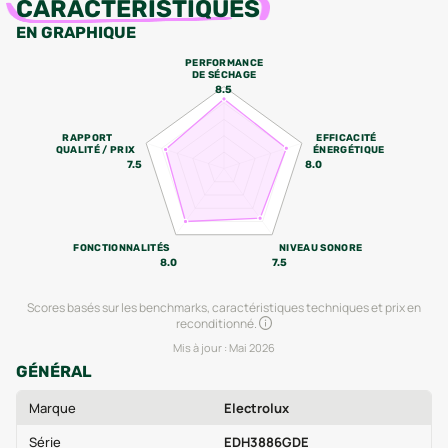
CARACTÉRISTIQUES
EN GRAPHIQUE
PERFORMANCE
DE SÉCHAGE
8.5
RAPPORT
EFFICACITÉ
QUALITÉ / PRIX
ÉNERGÉTIQUE
7.5
8.0
FONCTIONNALITÉS
NIVEAU SONORE
8.0
7.5
Scores basés sur les benchmarks, caractéristiques techniques et prix en
reconditionné.
Mis à jour :
Mai 2026
GÉNÉRAL
Marque
Electrolux
Série
EDH3886GDE