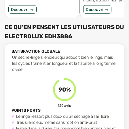
Découvrir
→
Découvrir
→
CE QU'EN PENSENT LES UTILISATEURS
DU
ELECTROLUX EDH3886
SATISFACTION GLOBALE
Un sèche-linge silencieux qui adoucit bien le linge, mais
les cycles traînent en longueur et la fiabilité à long terme
divise.
90
%
120
avis
POINTS FORTS
Le linge ressort plus doux qu'un séchage à l'air libre
Très silencieux même sans l'option anti-bruit
Fiable dans la durée: tourne encore bien après un an et