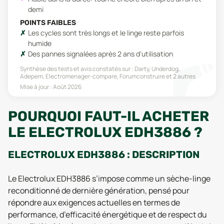
demi
POINTS FAIBLES
Les cycles sont très longs et le linge reste parfois
humide
Des pannes signalées après 2 ans d'utilisation
Synthèse des tests et avis constatés sur :
Darty, Underdog,
Adepem, Electromenager-compare, Forumconstruire
et 2 autres
Mise à jour :
Août 2026
POURQUOI FAUT-IL ACHETER
LE ELECTROLUX EDH3886 ?
ELECTROLUX EDH3886 : DESCRIPTION
Le Electrolux EDH3886 s’impose comme un sèche-linge
reconditionné de dernière génération, pensé pour
répondre aux exigences actuelles en termes de
performance, d’efficacité énergétique et de respect du