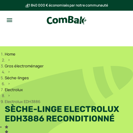
💰
1 840 000 € économisés par notre communauté
🌍
Ensemble, nous avons évité l'émission de 293 tonnes de CO₂
Home
Gros électroménager
Sèche-linges
Electrolux
Electrolux EDH3886
SÈCHE-LINGE ELECTROLUX
EDH3886 RECONDITIONNÉ