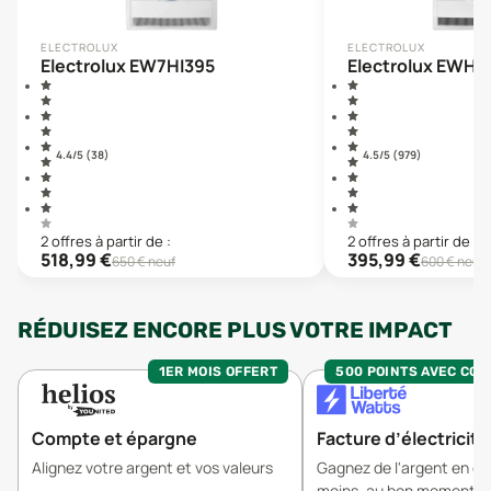
ELECTROLUX
ELECTROLUX
Electrolux EW7HI395
Electrolux EWH
4.4
/5 (
38
)
4.5
/5 (
979
)
2
offre
s
à partir de :
2
offre
s
à partir de :
518,99
€
395,99
€
650
€ neuf
600
€ neuf
RÉDUISEZ ENCORE PLUS VOTRE IMPACT
1ER MOIS OFFERT
500 POINTS AVEC CO
Compte et épargne
Facture d’électricité
Alignez votre argent et vos valeurs
Gagnez de l'argent en 
moins, au bon moment.