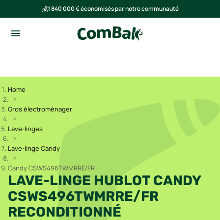
💰
1 840 000 € économisés par notre communauté
🌍
Ensemble, nous avons évité l'émission de 293 tonnes de CO₂
Home
Gros électroménager
Lave-linges
Lave-linge Candy
Candy CSWS496TWMRRE/FR
LAVE-LINGE HUBLOT CANDY
CSWS496TWMRRE/FR
RECONDITIONNÉ