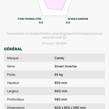
FONCTIONNALITÉS
NIVEAU SONORE
5.5
6.5
Scores basés sur les benchmarks, caractéristiques techniques et prix en
reconditionné.
Mis à jour :
Mai 2026
GÉNÉRAL
Marque
Candy
Série
Smart Inverter
Poids
65 kg
Hauteur
850 mm
Largeur
600 mm
Profondeur
580 mm
Dimensions
600 x 850 x 580 mm