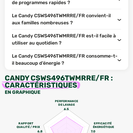
de programmes rapides ?
Le Candy CSWS496TWMRRE/FR convient-il
aux familles nombreuses ?
Le Candy CSWS496TWMRRE/FR est-il facile à
utiliser au quotidien ?
Le Candy CSWS496TWMRRE/FR consomme-t-
il beaucoup d’énergie ?
CANDY CSWS496TWMRRE/FR
:
CARACTÉRISTIQUES
EN GRAPHIQUE
PERFORMANCE
DE LAVAGE
6.5
RAPPORT
EFFICACITÉ
QUALITÉ / PRIX
ÉNERGÉTIQUE
6.8
7.0