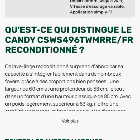
Départ différé jusqu'à 24 h,
Vitesse d'essorage variable,
Application simply-Fi
QU’EST-CE QUI DISTINGUE LE
CANDY CSWS496TWMRRE/FR
RECONDITIONNÉ ?
Ce lave-linge reconditionné surprend d’abord par sa
capacité à s’intégrer facilement dans de nombreux
foyers, grâce à des proportions bien pensées : une
largeur de 60 cm et une profondeur de 58 cm, le tout
dans un format d’une hauteur classique de 85 cm. Avec
un poids légèrement supérieur à 63 kg, il offre une
stabilité rassurante, même lors des cycles d’essorage
intensifs. Côté performances, les retours utilisateurs des
Voir plus
dernières années soulignent la robustesse de son
moteur et la qualité de son essorage, capables de venir à