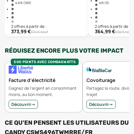
4.5
/5 (
120
)
4
/5 (
3
)
2
offre
s
à partir de :
2
offre
s
à partir de :
373,99
€
364,99
€
374
€ neuf
592
€ neuf
RÉDUISEZ ENCORE PLUS VOTRE IMPACT
500 POINTS AVEC COMBAKWATTS
Facture d’électricité
Covoiturage
Gagnez de l'argent en consommant
Partagez la route, divisez
moins, au bon moment.
trajet
Découvrir
→
Découvrir
→
CE QU'EN PENSENT LES UTILISATEURS
DU
CANDY CSWS496TWMRRE/FR