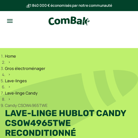
💰
1 840 000 € économisés par notre communauté
🌍
Ensemble, nous avons évité l'émission de 293 tonnes de CO₂
Home
Gros électroménager
Lave-linges
Lave-linge Candy
Candy CSOW4965TWE
LAVE-LINGE HUBLOT CANDY
CSOW4965TWE
RECONDITIONNÉ