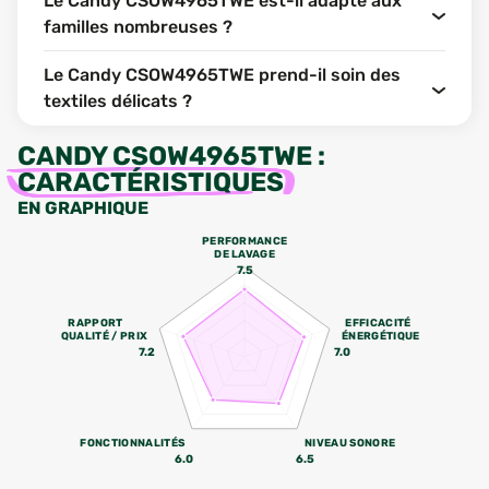
Le Candy CSOW4965TWE est-il adapté aux
familles nombreuses ?
Le Candy CSOW4965TWE prend-il soin des
textiles délicats ?
CANDY CSOW4965TWE
:
CARACTÉRISTIQUES
EN GRAPHIQUE
PERFORMANCE
DE LAVAGE
7.5
RAPPORT
EFFICACITÉ
QUALITÉ / PRIX
ÉNERGÉTIQUE
7.2
7.0
FONCTIONNALITÉS
NIVEAU SONORE
6.0
6.5