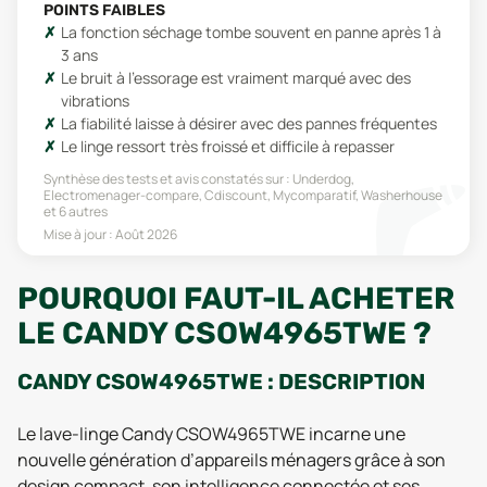
POINTS FAIBLES
La fonction séchage tombe souvent en panne après 1 à
3 ans
Le bruit à l'essorage est vraiment marqué avec des
vibrations
La fiabilité laisse à désirer avec des pannes fréquentes
Le linge ressort très froissé et difficile à repasser
Synthèse des tests et avis constatés sur :
Underdog,
Electromenager-compare, Cdiscount, Mycomparatif, Washerhouse
et 6 autres
Mise à jour :
Août 2026
POURQUOI FAUT-IL ACHETER
LE CANDY CSOW4965TWE ?
CANDY CSOW4965TWE : DESCRIPTION
Le lave-linge Candy CSOW4965TWE incarne une
nouvelle génération d’appareils ménagers grâce à son
design compact, son intelligence connectée et ses