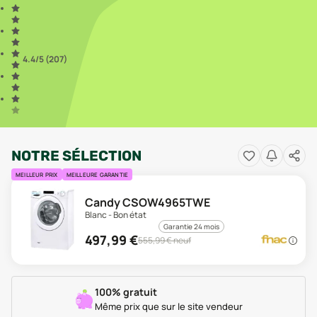
4.4
/5 (
207
)
NOTRE SÉLECTION
MEILLEUR PRIX
MEILLEURE GARANTIE
Candy CSOW4965TWE
Blanc - Bon état
Garantie 24 mois
497,99
€
555,99
€ neuf
100% gratuit
Même prix que sur le site vendeur