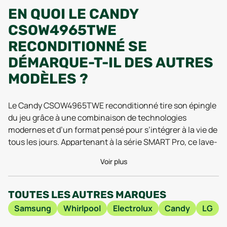
EN QUOI LE CANDY
CSOW4965TWE
RECONDITIONNÉ SE
DÉMARQUE-T-IL DES AUTRES
MODÈLES ?
Le Candy CSOW4965TWE reconditionné tire son épingle
du jeu grâce à une combinaison de technologies
modernes et d’un format pensé pour s’intégrer à la vie de
tous les jours. Appartenant à la série SMART Pro, ce lave-
linge n’est pas qu’un simple appareil de nettoyage : il
Voir plus
embarque une connectivité Wi-Fi qui séduit de plus en
plus d’utilisateurs depuis 2025. Cette fonctionnalité
vous permet de lancer un cycle de lavage à distance, de
TOUTES LES AUTRES MARQUES
recevoir des notifications dès qu’une lessive est
Samsung
Whirlpool
Electrolux
Candy
LG
terminée, ou encore d’accéder à des programmes