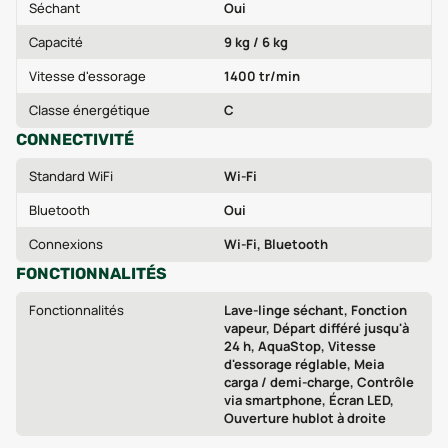
Séchant
Oui
Capacité
9 kg / 6 kg
Vitesse d'essorage
1400 tr/min
Classe énergétique
C
CONNECTIVITÉ
Standard WiFi
Wi-Fi
Bluetooth
Oui
Connexions
Wi-Fi, Bluetooth
FONCTIONNALITÉS
Fonctionnalités
Lave-linge séchant, Fonction
vapeur, Départ différé jusqu'à
24 h, AquaStop, Vitesse
d'essorage réglable, Meia
carga / demi-charge, Contrôle
via smartphone, Écran LED,
Ouverture hublot à droite