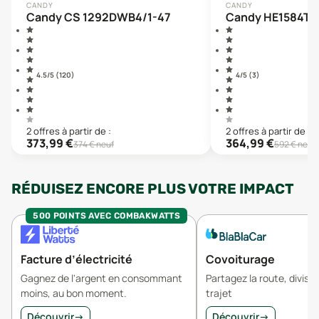
CANDY
CANDY
Candy CS 1292DWB4/1-47
Candy HE1584T
4.5
/5 (
120
)
4
/5 (
3
)
2
offre
s
à partir de :
2
offre
s
à partir de :
373,99
€
364,99
€
374
€ neuf
592
€ neuf
RÉDUISEZ ENCORE PLUS VOTRE IMPACT
500 POINTS AVEC COMBAKWATTS
Facture d’électricité
Covoiturage
Gagnez de l'argent en consommant
Partagez la route, divisez
moins, au bon moment.
trajet
Découvrir
→
Découvrir
→