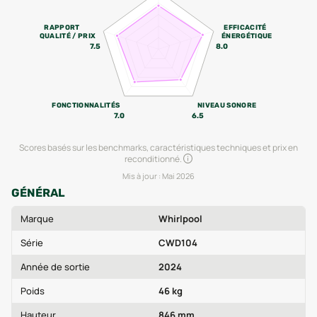
RAPPORT
EFFICACITÉ
QUALITÉ / PRIX
ÉNERGÉTIQUE
7.5
8.0
FONCTIONNALITÉS
NIVEAU SONORE
7.0
6.5
Scores basés sur les benchmarks, caractéristiques techniques et prix en
reconditionné.
Mis à jour :
Mai 2026
GÉNÉRAL
Marque
Whirlpool
Série
CWD104
Année de sortie
2024
Poids
46 kg
Hauteur
846 mm