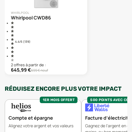
WHIRLPOOL
Whirlpool CWD86
4.4
/5 (
139
)
2
offre
s
à partir de :
645,99
€
699
€ neuf
RÉDUISEZ ENCORE PLUS VOTRE IMPACT
1ER MOIS OFFERT
500 POINTS AVEC CO
Compte et épargne
Facture d’électricité
Alignez votre argent et vos valeurs
Gagnez de l'argent en 
moins, au bon moment.