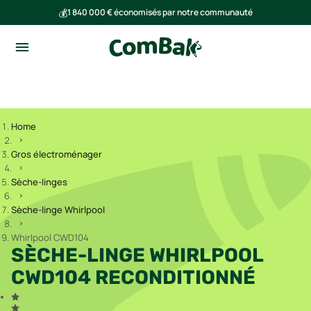
💰
1 840 000 € économisés par notre communauté
🌍
Ensemble, nous avons évité l'émission de 293 tonnes de CO₂
Home
Gros électroménager
Sèche-linges
Sèche-linge Whirlpool
Whirlpool CWD104
SÈCHE-LINGE WHIRLPOOL
CWD104 RECONDITIONNÉ