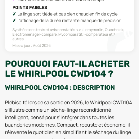
POINTS FAIBLES
Le linge sort tiède et pas bien chaud en fin de cycle
L'affichage de la durée restante manque de précision
Synthèse des tests et avis constatés sur :
Leroymerlin, Quechoisir,
Electromenager-compare, Mycomparatif, I-comparateur
et 7
autres
Mise à jour :
Août 2026
POURQUOI FAUT-IL ACHETER
LE WHIRLPOOL CWD104 ?
WHIRLPOOL CWD104 : DESCRIPTION
Plébiscité lors de sa sortie en 2026, le Whirlpool CWD104
s’illustre comme un sèche-linge reconditionné
intelligent, pensé pour s’intégrer dans toutes les
buanderies modernes. Compact, robuste et économe, il
réinvente le quotidien en simplifiant le séchage du linge